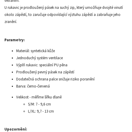
větráním.
U rukavic je prodloužený pásek na suchý zip, který umožňuje dvojité vinutí
okolo zápěstí, to zaručuje odpovídající výztuhu zápěstí a zabraňuje jeho
zranění.
Parametry:
Materiál: syntetická kůže
Jednoduchý systém ventilace
Výplň rukavic: speciální PU pěna
Prodloužený pevný pásek na zápěstí
Dodatečná ochrana palce snižuje riziko poranění
Barva: černo-červená
Velikost - měříme šířku dlaně
S/M: 7 - 9,6 cm
L/XL: 9,7 - 13 cm
Upozornění: