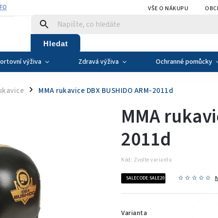
NFO
VŠE O NÁKUPU
OBC
Hledat
ortovní výživa
Zdravá výživa
Ochranné pomůcky
ukavice
MMA rukavice DBX BUSHIDO ARM-2011d
/
MMA rukavi
2011d
Kód:
Zvolte variantu
SALECODE:SALE20:20:%
Varianta