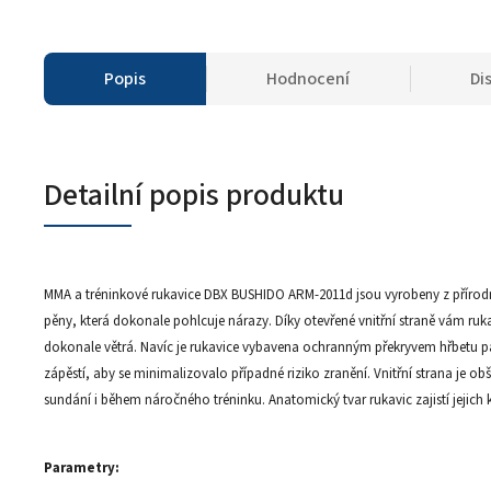
Popis
Hodnocení
Di
Detailní popis produktu
MMA a tréninkové rukavice DBX BUSHIDO ARM-2011d jsou vyrobeny z přírodn
pěny, která dokonale pohlcuje nárazy. Díky otevřené vnitřní straně vám ru
dokonale větrá. Navíc je rukavice vybavena ochranným překryvem hřbetu 
zápěstí, aby se minimalizovalo případné riziko zranění. Vnitřní strana je 
sundání i během náročného tréninku. Anatomický tvar rukavic zajistí jejich 
Parametry: