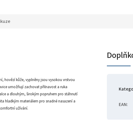
skuze
Doplňk
í, hovězí kůže, vyplněny jsou vysokou vrstvou
kavice umožňují zachovat přilnavost a ruka
Katego
palce a dlouhým, širokým popruhem pro stáhnutí
obšita hladkým materiálem pro snadné nasazení a
EAN
:
komfortní užívání.