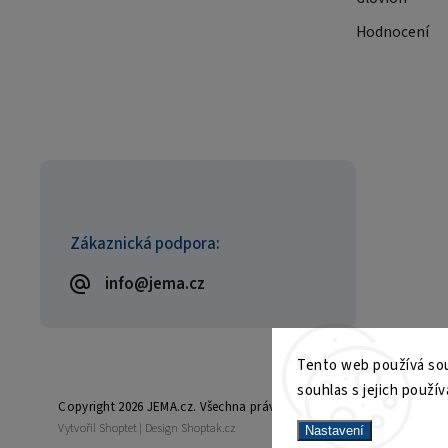
Hodnocení
Zákaznická podpora:
info@jema.cz
Tento web používá sou
souhlas s jejich použív
Copyright 2026
JEMA.cz
. Všechna práva vyhrazena.
Vytvořil
Shoptet
| Design
Shoptak.cz
Nastavení