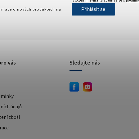
Vložením e-mailu souhlasíte s
podmínk
Přihlásit se
formace o nových produktech na
pro vás
Sledujte nás
dmínky
ních údajů
cení zboží
race