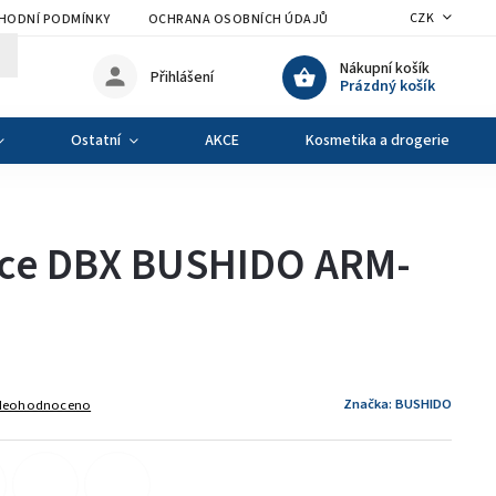
CZK
HODNÍ PODMÍNKY
OCHRANA OSOBNÍCH ÚDAJŮ
VÝMĚNA A VRÁCENÍ Z
Nákupní košík
Přihlášení
Prázdný košík
Ostatní
AKCE
Kosmetika a drogerie
ce DBX BUSHIDO ARM-
Značka:
BUSHIDO
Neohodnoceno