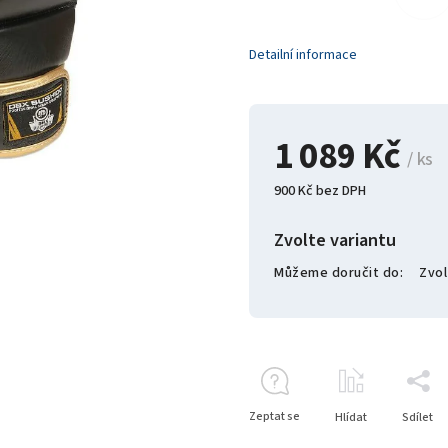
Detailní informace
1 089 Kč
/ ks
900 Kč bez DPH
Zvolte variantu
Můžeme doručit do:
Zvol
Zeptat se
Hlídat
Sdílet