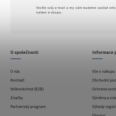
Vložte svůj e-mail a my vám budeme zasílat in
našem e-shopu.
O společnosti
Informace 
O nás
Vše o nákupu
Kontakt
Obchodní po
Velkoobchod (B2B)
Ochrana osob
Značky
Výměna a vrá
Partnerský program
Výhody regist
Glovion