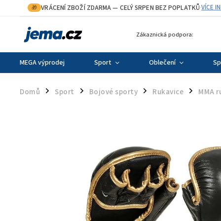
VRÁCENÍ ZBOŽÍ ZDARMA
— CELÝ SRPEN BEZ POPLATKŮ
VÍCE I
🎁
·
Zákaznická podpora:
MEGA výprodej
Sport
Oblečení
Sp
Domů
Sport
Bojové sporty
Rukavice
MMA r
/
/
/
/