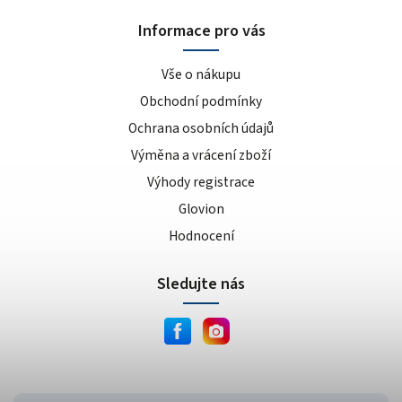
sušenka
4
Informace pro vás
kokos/vanilka
1
cookies/cream
15
Vše o nákupu
dvojitá čokoláda
3
Obchodní podmínky
ananas/mango
8
Ochrana osobních údajů
meruňkový jogurt
1
Výměna a vrácení zboží
čokoláda/lískový oříšek
1
cookie dough
Výhody registrace
1
lískový oříšek/nugát
1
Glovion
karamel/kešu
1
Hodnocení
cookies
4
Sledujte nás
bílá čokoláda/mandle
1
slané arašídy
1
krémová s křupinkami
1
bílé slané arašídy
1
mléčno-čokoládový cupcake
1