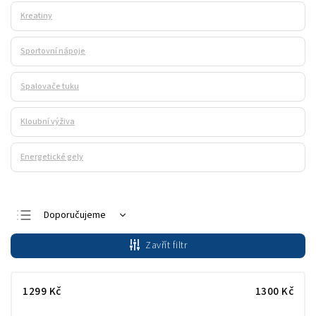
Kreatiny
Sportovní nápoje
Spalovače tuku
Kloubní výživa
Energetické gely
Doporučujeme
Nejlevnější
Zavřít filtr
Nejdražší
Nejprodávanější
1299
Kč
1300
Kč
Abecedně