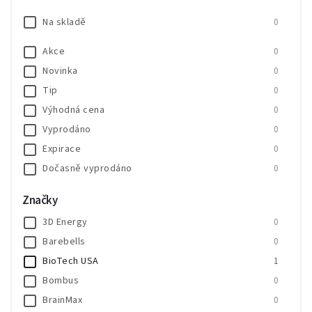
Na skladě
0
Akce
0
Novinka
0
Tip
0
Výhodná cena
0
Vyprodáno
0
Expirace
0
Dočasně vyprodáno
0
SALECODE:SALE20:20:%
0
Značky
SALECODE:SALE30:30:%
0
3D Energy
0
Barebells
0
BioTech USA
1
Bombus
0
BrainMax
0