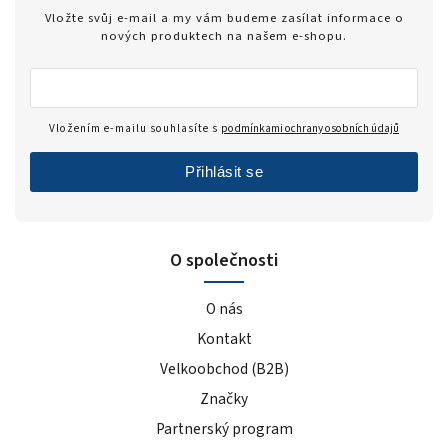
Zero
1
Vložte svůj e-mail a my vám budeme zasílat informace o
modrý hrozen
5
nových produktech na našem e-shopu.
ledový čaj broskev
4
tiramisu
4
cola
2
Vložením e-mailu souhlasíte s
podmínkami ochrany osobních údajů
černý rybíz
4
Přihlásit se
mango
5
modrá malina
5
pomeranč
22
O společnosti
malina
6
banán
22
O nás
čokoláda+kakao
4
Kontakt
jahoda
25
Velkoobchod (B2B)
vanilka
27
čokoláda/kokos
Značky
13
čokoláda/kakao
2
Partnerský program