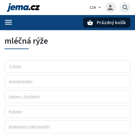
CZK
Prázdný košík
Hledat
mléčná rýže
Tyčinky
Aminokyseliny
Gainery - Sacharidy
Proteiny
Anabolizéry a NO doplňky