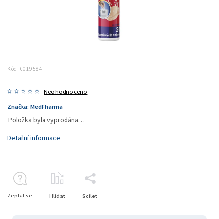
Kód:
0019584
Neohodnoceno
Značka:
MedPharma
Položka byla vyprodána…
Detailní informace
Zeptat se
Hlídat
Sdílet