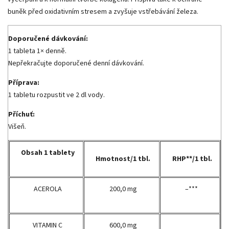
buněk před oxidativním stresem a zvyšuje vstřebávání železa.
Doporučené dávkování:
1 tableta 1× denně.
Nepřekračujte doporučené denní dávkování.
Příprava:
1 tabletu rozpustit ve 2 dl vody.
Příchuť:
Višeň.
Obsah 1 tablety
Hmotnost/1 tbl.
RHP**/1 tbl.
ACEROLA
200,0 mg
–***
VITAMIN C
600,0 mg