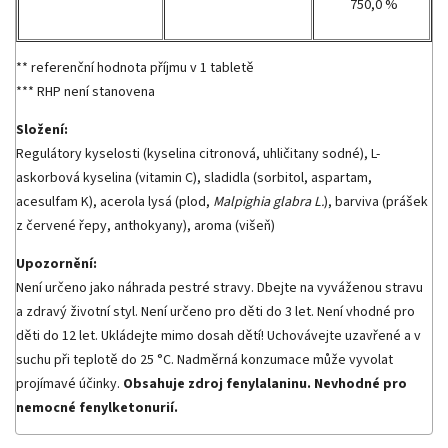
750,0 %
** referenční hodnota příjmu v 1 tabletě
*** RHP není stanovena
Složení:
Regulátory kyselosti (kyselina citronová, uhličitany sodné), L-
askorbová kyselina (vitamin C), sladidla (sorbitol, aspartam,
acesulfam K), acerola lysá (plod,
Malpighia glabra L.
), barviva (prášek
z červené řepy, anthokyany), aroma (višeň)
Upozornění:
Není určeno jako náhrada pestré stravy. Dbejte na vyváženou stravu
a zdravý životní styl. Není určeno pro děti do 3 let. Není vhodné pro
děti do 12 let. Ukládejte mimo dosah dětí! Uchovávejte uzavřené a v
suchu při teplotě do 25 °C. Nadměrná konzumace může vyvolat
projímavé účinky.
Obsahuje zdroj fenylalaninu. Nevhodné pro
nemocné fenylketonurií.