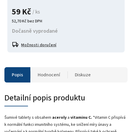
59 Kč
/ ks
52,70 Kč bez DPH
Dočasně vyprodané
Možnosti doručení
Popis
Hodnocení
Diskuze
Detailní popis produktu
Šumivé tablety s obsahem
aceroly
a
vitaminu C.
*Vitamin C přispívá
k normální funkci imunitního systému, ke snížení míry únavy a
vyčerpání a k normální tvorbě kolagenu. Přispívá také k ochraně