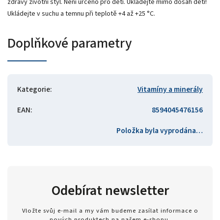
zdravý životní styl. Není určeno pro děti. Ukládejte mimo dosah dětí!
Ukládejte v suchu a temnu při teplotě +4 až +25 °C.
Doplňkové parametry
Kategorie
:
Vitamíny a minerály
EAN
:
8594045476156
Položka byla vyprodána…
Odebírat newsletter
Vložte svůj e-mail a my vám budeme zasílat informace o
nových produktech na našem e-shopu.