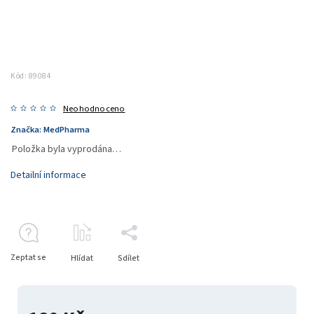
Kód:
89084
Neohodnoceno
Značka:
MedPharma
Položka byla vyprodána…
Detailní informace
Zeptat se
Hlídat
Sdílet