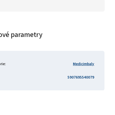
ové parametry
rie
:
Medicimbaly
5907695540079