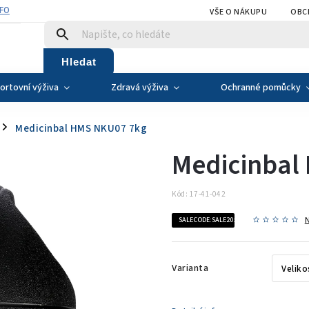
NFO
VŠE O NÁKUPU
OBC
Hledat
ortovní výživa
Zdravá výživa
Ochranné pomůcky
Medicinbal HMS NKU07 7kg
/
Medicinbal
Kód:
17-41-042
SALECODE:SALE20:20:%
Varianta