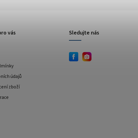
pro vás
Sledujte nás
dmínky
ních údajů
cení zboží
race