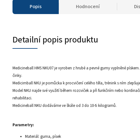
Popis
Hodnocení
Di
Detailní popis produktu
Medicineball HMS NKU07 je vyroben z hrubé a pevné gumy vyplněné pískem.
činky.
Medicimball NKU je pomůcka k procvičení celého těla, trénink s ním zlepšuje
Model NKU najde své využití během rozcviček a při funkčním nebo kordinační
rehabilitaci.
Medicineball NKU dodáváme ve škále od 3 do 10-ti kilogramů.
Parametry:
Materiál: guma, písek