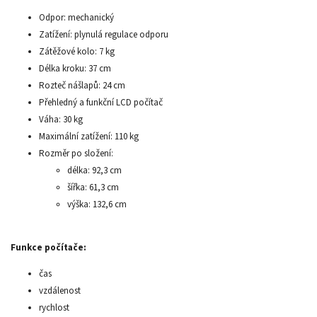
Odpor: mechanický
Zatížení: plynulá regulace odporu
Zátěžové kolo: 7 kg
Délka kroku: 37 cm
Rozteč nášlapů: 24 cm
Přehledný a funkční LCD počítač
Váha: 30 kg
Maximální zatížení: 110 kg
Rozměr po složení:
délka: 92,3 cm
šířka: 61,3 cm
výška: 132,6 cm
Funkce počítače:
čas
vzdálenost
rychlost