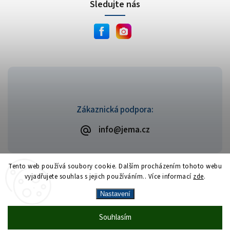
Sledujte nás
Zákaznická podpora:
info@jema.cz
Tento web používá soubory cookie. Dalším procházením tohoto webu
vyjadřujete souhlas s jejich používáním.. Více informací
zde
.
Copyright 2026
JEMA.cz
. Všechna práva vyhrazena.
Vytvořil
Shoptet
| Design
Shoptak.cz
Nastavení
Vrácení zboží zdarma
— celý srpen bez
Více
Souhlasím
🎁
·
poplatků
info