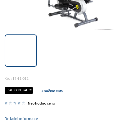
Kód:
17-11-011
SALECODE:SALE20:20:%
Značka:
HMS
Neohodnoceno
Detailní informace