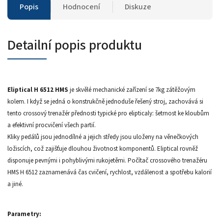
Popis
Hodnocení
Diskuze
Detailní popis produktu
Eliptical H 6512 HMS
je skvělé mechanické zařízení se 7kg zátěžovým
kolem. I když se jedná o konstrukčně jednoduše řešený stroj, zachovává si
tento crossový trenažér přednosti typické pro elipticaly: šetrnost ke kloubům
a efektivní procvičení všech partií.
Kliky pedálů jsou jednodílné a jejich středy jsou uloženy na věnečkových
ložiscích, což zajišťuje dlouhou životnost komponentů. Eliptical rovněž
disponuje pevnými i pohyblivými rukojetěmi. Počítač crossového trenažéru
HMS H 6512 zaznamenává čas cvičení, rychlost, vzdálenost a spotřebu kalorií
a jiné.
Parametry: