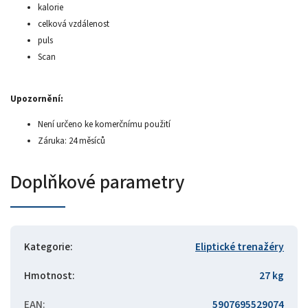
kalorie
celková vzdálenost
puls
Scan
Upozornění:
Není určeno ke komerčnímu použití
Záruka: 24 měsíců
Doplňkové parametry
Kategorie
:
Eliptické trenažéry
Hmotnost
:
27 kg
EAN
:
5907695529074