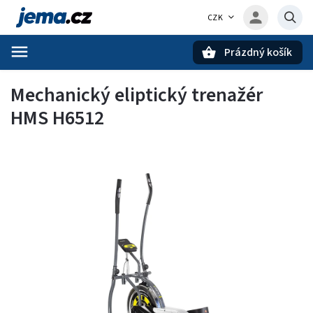
CZK
Prázdný košík
Hledat
Mechanický eliptický trenažér
HMS H6512