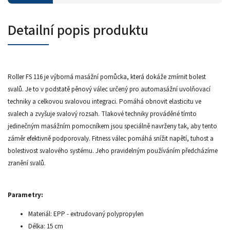
Detailní popis produktu
Roller FS 116 je výborná masážní pomůcka, která dokáže zmírnit bolest
svalů. Je to v podstatě pěnový válec určený pro automasážní uvolňovací
techniky a celkovou svalovou integraci. Pomáhá obnovit elasticitu ve
svalech a zvyšuje svalový rozsah. Tlakové techniky prováděné tímto
jedinečným masážním pomocníkem jsou speciálně navrženy tak, aby tento
záměr efektivně podporovaly. Fitness válec pomáhá snížit napětí, tuhost a
bolestivost svalového systému. Jeho pravidelným používáním předcházíme
zranění svalů.
Parametry:
Materiál: EPP - extrudovaný polypropylen
Délka: 15 cm