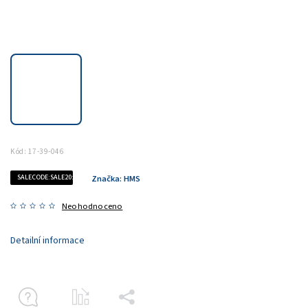
Kód:
17-39-046
SALECODE:SALE20:20:%
Značka:
HMS
Neohodnoceno
Detailní informace