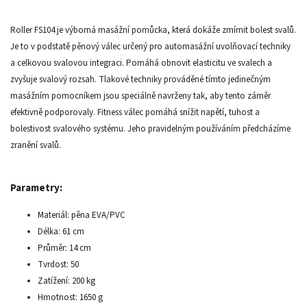
Roller FS104 je výborná masážní pomůcka, která dokáže zmírnit bolest svalů.
Je to v podstatě pěnový válec určený pro automasážní uvolňovací techniky
a celkovou svalovou integraci. Pomáhá obnovit elasticitu ve svalech a
zvyšuje svalový rozsah. Tlakové techniky prováděné tímto jedinečným
masážním pomocníkem jsou speciálně navrženy tak, aby tento záměr
efektivně podporovaly. Fitness válec pomáhá snížit napětí, tuhost a
bolestivost svalového systému. Jeho pravidelným používáním předcházíme
zranění svalů.
Parametry:
Materiál: pěna EVA/PVC
Délka: 61 cm
Průměr: 14 cm
Tvrdost: 50
Zatížení: 200 kg
Hmotnost: 1650 g