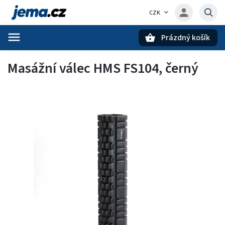
CZK
Prázdný košík
Hledat
Masážní válec HMS FS104, černý