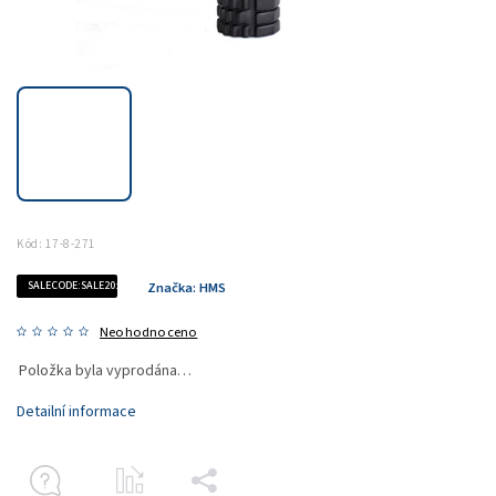
Kód:
17-8-271
SALECODE:SALE20:20:%
Značka:
HMS
Neohodnoceno
Položka byla vyprodána…
Detailní informace