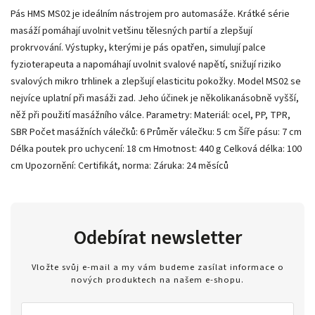
Pás HMS MS02 je ideálním nástrojem pro automasáže. Krátké série
masáží pomáhají uvolnit vetšinu tělesných partií a zlepšují
prokrvování. Výstupky, kterými je pás opatřen, simulují palce
fyzioterapeuta a napomáhají uvolnit svalové napětí, snižují riziko
svalových mikro trhlinek a zlepšují elasticitu pokožky. Model MS02 se
nejvíce uplatní při masáži zad. Jeho účinek je několikanásobně vyšší,
něž při použití masážního válce. Parametry: Materiál: ocel, PP, TPR,
SBR Počet masážních válečků: 6 Průměr válečku: 5 cm Šíře pásu: 7 cm
Délka poutek pro uchycení: 18 cm Hmotnost: 440 g Celková délka: 100
cm Upozornění: Certifikát, norma: Záruka: 24 měsíců
Odebírat newsletter
Vložte svůj e-mail a my vám budeme zasílat informace o
nových produktech na našem e-shopu.