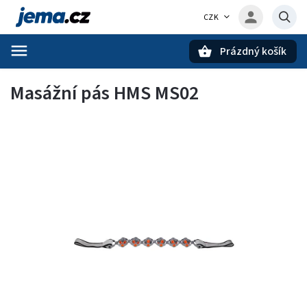
CZK
Prázdný košík
Hledat
Masážní pás HMS MS02