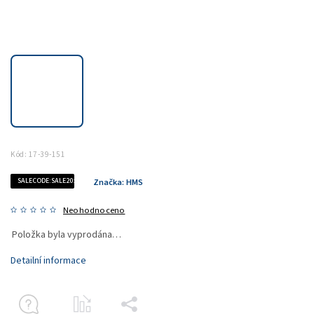
Kód:
17-39-151
SALECODE:SALE20:20:%
Značka:
HMS
Neohodnoceno
Položka byla vyprodána…
Detailní informace