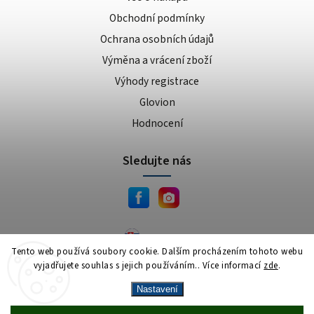
Obchodní podmínky
Ochrana osobních údajů
Výměna a vrácení zboží
Výhody registrace
Glovion
Hodnocení
Sledujte nás
JEMA.sk
Tento web používá soubory cookie. Dalším procházením tohoto webu
vyjadřujete souhlas s jejich používáním.. Více informací
zde
.
Copyright 2026
JEMA.cz
. Všechna práva vyhrazena.
Vytvořil
Shoptet
| Design
Shoptak.cz
Nastavení