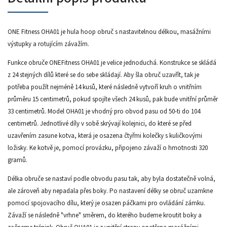
ONE Fitness OHA01 je hula hoop obruč s nastavitelnou délkou, masážními
výstupky a rotujícím závažím.
Funkce obruče ONEFitness OHA01 je velice jednoduchá. Konstrukce se skládá
z 24 stejných dílů které se do sebe skládají. Aby šla obruč uzavřít, tak je
potřeba použít nejméně 14 kusů, které následně vytvoří kruh o vnitřním
průměru 15 centimetrů, pokud spojíte všech 24 kusů, pak bude vnitřní průměr
33 centimetrů. Model OHA01 je vhodný pro obvod pasu od 50-ti do 104
centimetrů. Jednotlivé díly v sobě skrývají kolejnici, do které se před
uzavřením zasune kotva, která je osazena čtyřmi kolečky s kuličkovými
ložisky. Ke kotvě je, pomocí provázku, připojeno závaží o hmotnosti 320
gramů.
Délka obruče se nastaví podle obvodu pasu tak, aby byla dostatečně volná,
ale zároveň aby nepadala přes boky. Po nastavení délky se obruč uzamkne
pomocí spojovacího dílu, který je osazen páčkami pro ovládání zámku.
Závaží se následně "vrhne" směrem, do kterého budeme kroutit boky a