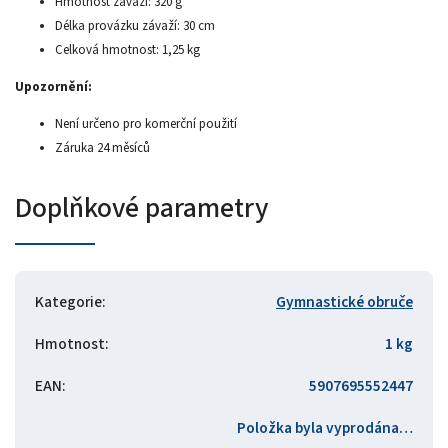
Hmotnost závaží: 320 g
Délka provázku závaží: 30 cm
Celková hmotnost: 1,25 kg
Upozornění:
Není určeno pro komerční použití
Záruka 24 měsíců
Doplňkové parametry
Kategorie
:
Gymnastické obruče
Hmotnost
:
1 kg
EAN
:
5907695552447
Položka byla vyprodána…