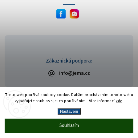
Zákaznická podpora:
info@jema.cz
Tento web používá soubory cookie. Dalším procházením tohoto webu
vyjadřujete souhlas s jejich používáním.. Více informací
zde
.
Copyright 2026
JEMA.cz
. Všechna práva vyhrazena.
Vytvořil
Shoptet
| Design
Shoptak.cz
Nastavení
Vrácení zboží zdarma
— celý srpen bez
Více
Souhlasím
🎁
·
poplatků
info