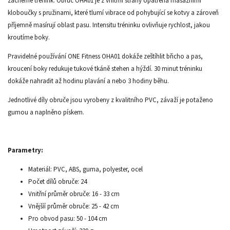
začneme trénink. Obruč OHA01 je z vnitřní strany opatřena masážními
kloboučky s pružinami, které tlumí vibrace od pohybující se kotvy a zároveň
příjemně masírují oblast pasu. Intensitu tréninku ovlivňuje rychlost, jakou
kroutíme boky.
Pravidelné používání ONE Fitness OHA01 dokáže zeštíhlit břicho a pas,
kroucení boky redukuje tukové tkáně stehen a hýždí. 30 minut tréninku
dokáže nahradit až hodinu plavání a nebo 3 hodiny běhu.
Jednotlivé díly obruče jsou vyrobeny z kvalitního PVC, závaží je potaženo
gumou a naplněno pískem.
Parametry:
Materiál: PVC, ABS, guma, polyester, ocel
Počet dílů obruče: 24
Vnitřní průměr obruče: 16 - 33 cm
Vnějšíí průměr obruče: 25 - 42 cm
Pro obvod pasu: 50 - 104 cm