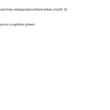
cení boky redukuje tukové tkáně stehen a hýždí. 30
o gumou a naplněno pískem.