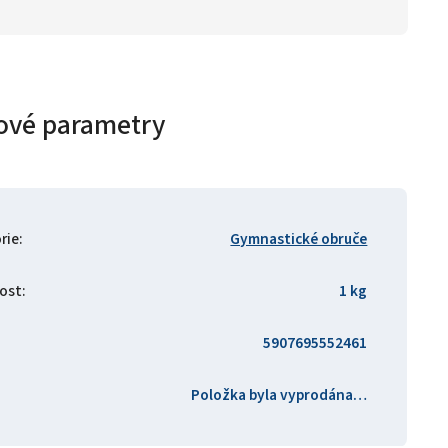
ové parametry
rie
:
Gymnastické obruče
ost
:
1 kg
5907695552461
Položka byla vyprodána…