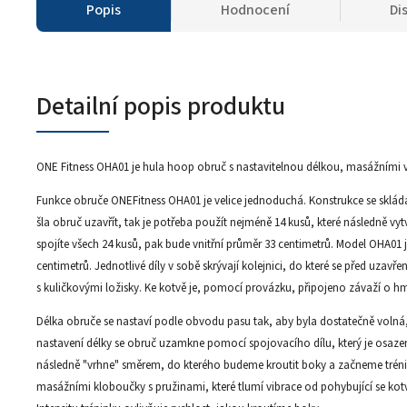
Popis
Hodnocení
Di
Detailní popis produktu
ONE Fitness OHA01 je hula hoop obruč s nastavitelnou délkou, masážními v
Funkce obruče ONEFitness OHA01 je velice jednoduchá. Konstrukce se skládá z
šla obruč uzavřít, tak je potřeba použít nejméně 14 kusů, které následně vy
spojíte všech 24 kusů, pak bude vnitřní průměr 33 centimetrů. Model OHA01
centimetrů. Jednotlivé díly v sobě skrývají kolejnici, do které se před uzav
s kuličkovými ložisky. Ke kotvě je, pomocí provázku, připojeno závaží o h
Délka obruče se nastaví podle obvodu pasu tak, aby byla dostatečně volná
nastavení délky se obruč uzamkne pomocí spojovacího dílu, který je osaz
následně "vrhne" směrem, do kterého budeme kroutit boky a začneme trénin
masážními kloboučky s pružinami, které tlumí vibrace od pohybující se kotv