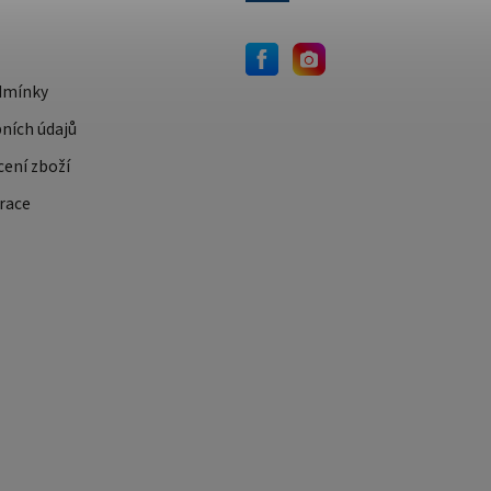
dmínky
ních údajů
cení zboží
race