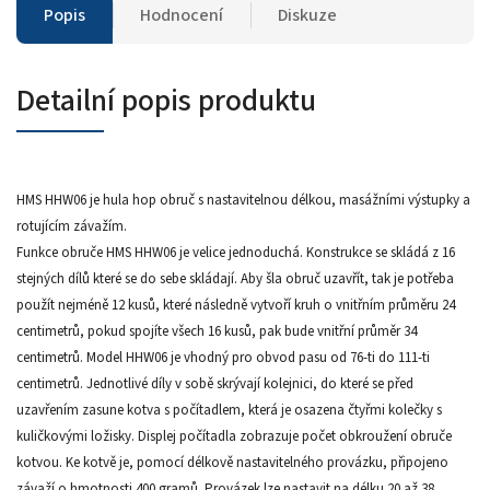
Popis
Hodnocení
Diskuze
Detailní popis produktu
HMS HHW06 je hula hop obruč s nastavitelnou délkou, masážními výstupky a
rotujícím závažím.
Funkce obruče HMS HHW06 je velice jednoduchá. Konstrukce se skládá z 16
stejných dílů které se do sebe skládají. Aby šla obruč uzavřít, tak je potřeba
použít nejméně 12 kusů, které následně vytvoří kruh o vnitřním průměru 24
centimetrů, pokud spojíte všech 16 kusů, pak bude vnitřní průměr 34
centimetrů. Model HHW06 je vhodný pro obvod pasu od 76-ti do 111-ti
centimetrů. Jednotlivé díly v sobě skrývají kolejnici, do které se před
uzavřením zasune kotva s počítadlem, která je osazena čtyřmi kolečky s
kuličkovými ložisky. Displej počítadla zobrazuje počet obkroužení obruče
kotvou. Ke kotvě je, pomocí délkově nastavitelného provázku, připojeno
závaží o hmotnosti 400 gramů. Provázek lze nastavit na délku 20 až 38