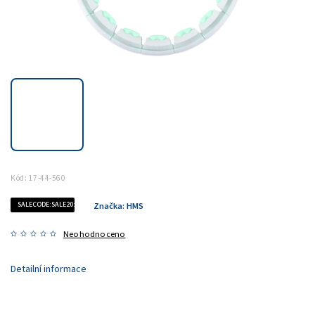
Kód:
17-44-560
SALECODE:SALE20:20:%
Značka:
HMS
Neohodnoceno
Detailní informace