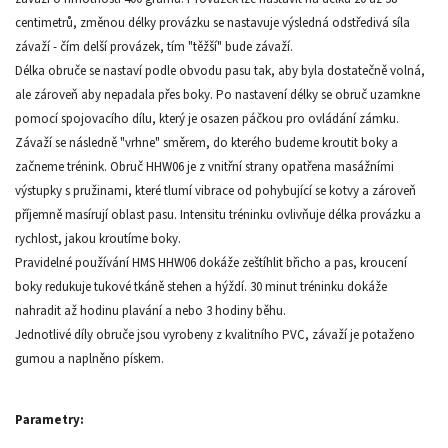
centimetrů, změnou délky provázku se nastavuje výsledná odstředivá síla
závaží - čím delší provázek, tím "těžší" bude závaží.
Délka obruče se nastaví podle obvodu pasu tak, aby byla dostatečně volná,
ale zároveň aby nepadala přes boky. Po nastavení délky se obruč uzamkne
pomocí spojovacího dílu, který je osazen páčkou pro ovládání zámku.
Závaží se následně "vrhne" směrem, do kterého budeme kroutit boky a
začneme trénink. Obruč HHW06 je z vnitřní strany opatřena masážními
výstupky s pružinami, které tlumí vibrace od pohybující se kotvy a zároveň
příjemně masírují oblast pasu. Intensitu tréninku ovlivňuje délka provázku a
rychlost, jakou kroutíme boky.
Pravidelné používání HMS HHW06 dokáže zeštíhlit břicho a pas, kroucení
boky redukuje tukové tkáně stehen a hýždí. 30 minut tréninku dokáže
nahradit až hodinu plavání a nebo 3 hodiny běhu.
Jednotlivé díly obruče jsou vyrobeny z kvalitního PVC, závaží je potaženo
gumou a naplněno pískem.
Parametry: