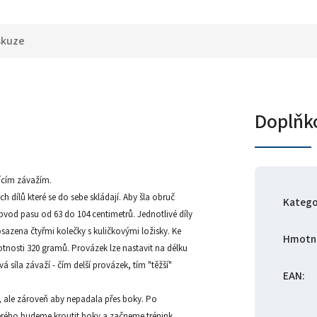
skuze
Doplňk
jícím závažím.
h dílů které se do sebe skládají. Aby šla obruč
Katego
bvod pasu od 63 do 104 centimetrů. Jednotlivé díly
 osazena čtyřmi kolečky s kuličkovými ložisky. Ke
Hmotn
tnosti 320 gramů. Provázek lze nastavit na délku
 síla závaží - čím delší provázek, tím "těžší"
EAN
:
, ale zároveň aby nepadala přes boky. Po
terého budeme kroutit boky a začneme trénink.