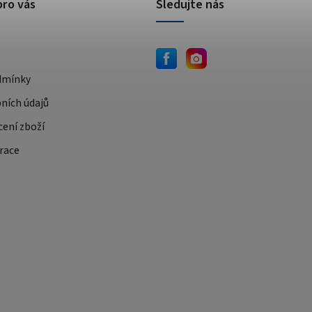
pro vás
Sledujte nás
dmínky
ních údajů
cení zboží
race