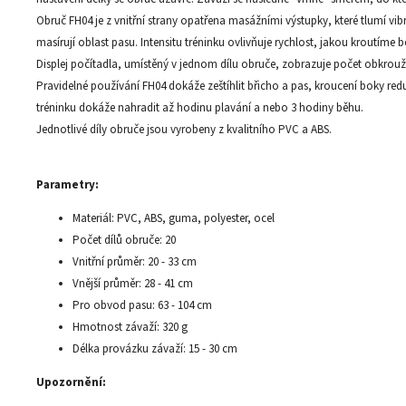
Obruč FH04 je z vnitřní strany opatřena masážními výstupky, které tlumí vi
masírují oblast pasu. Intensitu tréninku ovlivňuje rychlost, jakou kroutíme b
Displej počítadla, umístěný v jednom dílu obruče, zobrazuje počet obkrou
Pravidelné používání FH04 dokáže zeštíhlit břicho a pas, kroucení boky red
tréninku dokáže nahradit až hodinu plavání a nebo 3 hodiny běhu.
Jednotlivé díly obruče jsou vyrobeny z kvalitního PVC a ABS.
Parametry:
Materiál: PVC, ABS, guma, polyester, ocel
Počet dílů obruče: 20
Vnitřní průměr: 20 - 33 cm
Vnější průměr: 28 - 41 cm
Pro obvod pasu: 63 - 104 cm
Hmotnost závaží: 320 g
Délka provázku závaží: 15 - 30 cm
Upozornění: