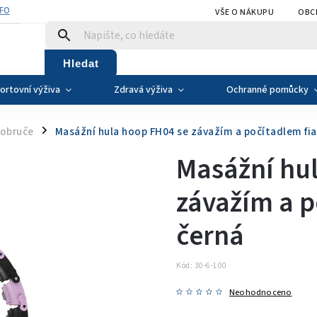
NFO
VŠE O NÁKUPU
OBC
Hledat
ortovní výživa
Zdravá výživa
Ochranné pomůcky
obruče
Masážní hula hoop FH04 se závažím a počítadlem fi
/
Masážní hu
závažím a p
černá
Kód:
30-6-100
Neohodnoceno