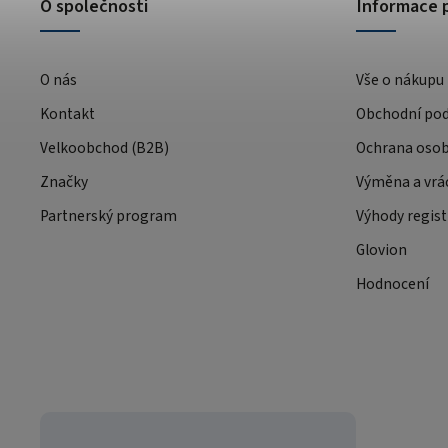
O společnosti
Informace 
O nás
Vše o nákupu
Kontakt
Obchodní po
Velkoobchod (B2B)
Ochrana osob
Značky
Výměna a vrá
Partnerský program
Výhody regist
Glovion
Hodnocení