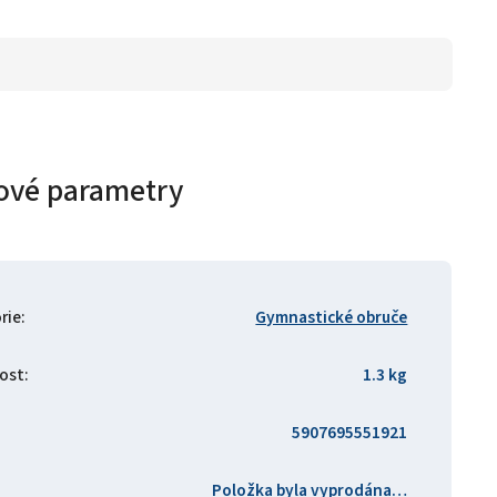
ové parametry
rie
:
Gymnastické obruče
ost
:
1.3 kg
5907695551921
Položka byla vyprodána…