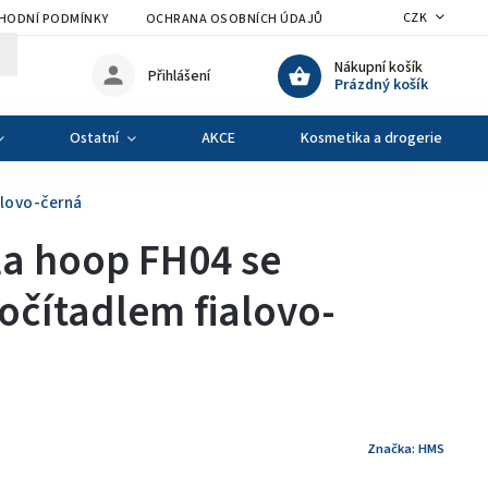
CZK
HODNÍ PODMÍNKY
OCHRANA OSOBNÍCH ÚDAJŮ
VÝMĚNA A VRÁCENÍ Z
Nákupní košík
Přihlášení
Prázdný košík
Ostatní
AKCE
Kosmetika a drogerie
alovo-černá
la hoop FH04 se
očítadlem fialovo-
Značka:
HMS