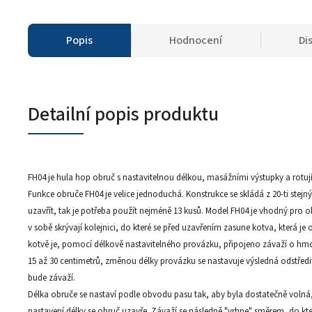
Popis
Hodnocení
Di
Detailní popis produktu
FH04 je hula hop obruč s nastavitelnou délkou, masážními výstupky a rotu
Funkce obruče FH04 je velice jednoduchá. Konstrukce se skládá z 20-ti stejnýc
uzavřít, tak je potřeba použít nejméně 13 kusů. Model FH04 je vhodný pro o
v sobě skrývají kolejnici, do které se před uzavřením zasune kotva, která je
kotvě je, pomocí délkově nastavitelného provázku, připojeno závaží o hmo
15 až 30 centimetrů, změnou délky provázku se nastavuje výsledná odstředivá
bude závaží.
Délka obruče se nastaví podle obvodu pasu tak, aby byla dostatečně volná
nastavení délky se obruč uzavře. Závaží se následně "vrhne" směrem, do k