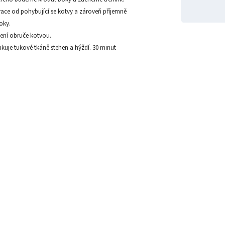
brace od pohybující se kotvy a zároveň příjemně
oky.
žení obruče kotvou.
ukuje tukové tkáně stehen a hýždí. 30 minut