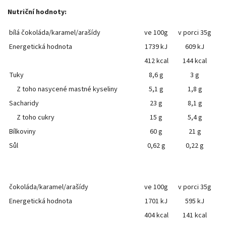
Nutriční hodnoty:
bílá čokoláda/karamel/arašídy
ve 100g
v porci 35g
Energetická hodnota
1739 kJ
609 kJ
412 kcal
144 kcal
Tuky
8,6 g
3 g
Z toho nasycené mastné kyseliny
5,1 g
1,8 g
Sacharidy
23 g
8,1 g
Z toho cukry
15 g
5,4 g
Bílkoviny
60 g
21 g
Sůl
0,62 g
0,22 g
čokoláda/karamel/arašídy
ve 100g
v porci 35g
Energetická hodnota
1701 kJ
595 kJ
404 kcal
141 kcal