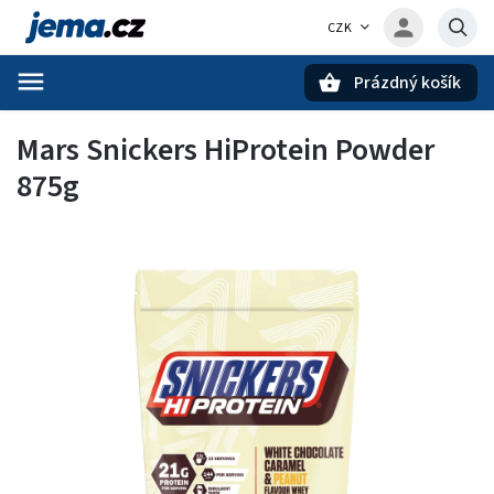
CZK
Prázdný košík
Hledat
Mars Snickers HiProtein Powder
875g