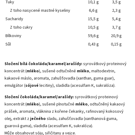
Tuky
10,1 g
3,5 g
Z toho nasycené mastné kyseliny
6,6 g
2,3 g
Sacharidy
15,5 g
5,4 g
Z toho cukry
10,5 g
3,7 g
Bílkoviny
59,6 g
20,9 g
Sůl
0,43 g
0,15 g
Složení bílá čokoláda/karamel/arašídy:
syrovátkový proteinový
koncentrát (
mléko
), sušené odtučněné
mléko
, maltodextrin,
kakaové máslo, aromata, zahušťovadla (xanthan, guma guar),
emulgátor (
sójové
lecitiny), sladidla (acesulfam K, sukralóza).
Složení čokoláda/karamel/arašídy:
syrovátkový proteinový
koncentrát (
mléko
), sušené plnotučné
mléko
, odtučněný kakaový
prášek, aromata, vláknina z kořene čekanky, rafinovaný kokosový
olej, extrakt z
ječného
sladu, zahušťovadla (xanthanová guma,
guarová guma), sladidla (acesulfam K, sukralóza).
Může obsahovat sóju, siřičitany a vejce.