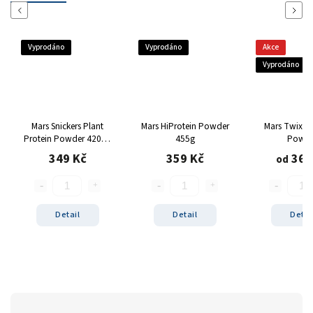
Previous
Next
Vyprodáno
Vyprodáno
Akce
Vyprodáno
Mars Snickers Plant
Mars HiProtein Powder
Mars Twix Hi
Protein Powder 420g -
455g
Powde
čokoláda/karamel/arašídy
349 Kč
359 Kč
369
od
Detail
Detail
Detai