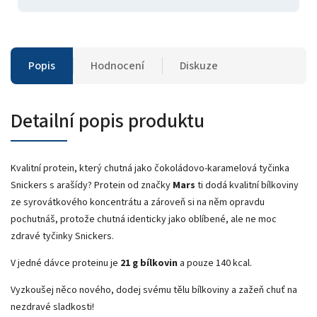
Popis
Hodnocení
Diskuze
Detailní popis produktu
Kvalitní protein, který chutná jako čokoládovo-karamelová tyčinka
Snickers s arašídy? Protein od značky
Mars
ti dodá kvalitní bílkoviny
ze syrovátkového koncentrátu a zároveň si na něm opravdu
pochutnáš, protože chutná identicky jako oblíbené, ale ne moc
zdravé tyčinky Snickers.
V jedné dávce proteinu je
21 g bílkovin
a pouze 140 kcal.
Vyzkoušej něco nového, dodej svému tělu bílkoviny a zažeň chuť na
nezdravé sladkosti!