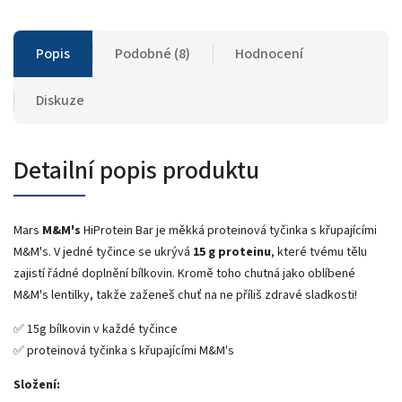
Popis
Podobné (8)
Hodnocení
Diskuze
Detailní popis produktu
Mars
M&M's
HiProtein Bar je měkká proteinová tyčinka s křupajícími
M&M's. V jedné tyčince se ukrývá
15 g proteinu
, které tvému tělu
zajistí řádné doplnění bílkovin. Kromě toho chutná jako oblíbené
M&M's lentilky, takže zaženeš chuť na ne příliš zdravé sladkosti!
✅ 15g bílkovin v každé tyčince
✅ proteinová tyčinka s křupajícími M&M's
Složení: