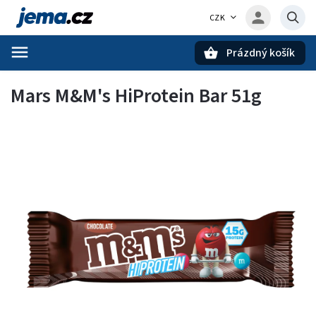
CZK
Prázdný košík
Hledat
Mars M&M's HiProtein Bar 51g