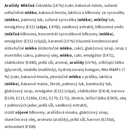
Arašídy
:
Mléčná
čokoláda (16 %) (cukr, kakaové máslo, sušené
odtučněné
mléko
, kakaová hmota, laktóza a bílkoviny ze syrovátky
(
mléko
), palmový tuk, sušená syrovátka (
mléko
),
mléčný
tuk,
emulgátory (E322 (
sója
), E476)), vanilkový extrakt), bílkovinná směs
(
mléčná
bílkovina, koncentrát syrovátkové bílkoviny (
mléko
),
emulgátor (E322 (sója))), karamel (10 %) (slazené kondenzované
nízkotučné
mléko
(nízkotučné
mléko
, cukr), glukózový sirup, sirup z
invertního cukru, palmový olej,
mléko
, cukr, emulgátor (E471),
stabilizátor (E440), jedlá sůl, aroma),
arašídy
(10 %), zvlhčující látka
(glycerol), sladidlo (maltitoly), hydrolyzovaný kolagen, Mini M&M's (7
%) (cukr, kakaová hmota, plnotučné
mléko
v prášku, laktóza
(
mléko
), kakaové máslo, škrob, palmový tuk, bambucký tuk,
glukózový sirup, emulgátor (E322 (sója)), stabilizátor (E414), barviva
(E100, E133, E160a, E162, E170, E172), dextrin, lešticí látka (E903), olej
z palmových jader, jedlá sůl, vanilkový extrakt),
izolát
sójové
bílkoviny, arašídová mouka, glukózový sirup,
slunečnicový olej, aromata (arašídy), jedlá sůl, barvivo (E150a),
antioxidant (E306).