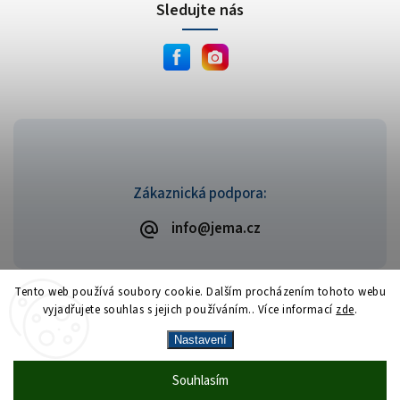
Sledujte nás
Zákaznická podpora:
info@jema.cz
Tento web používá soubory cookie. Dalším procházením tohoto webu
vyjadřujete souhlas s jejich používáním.. Více informací
zde
.
Copyright 2026
JEMA.cz
. Všechna práva vyhrazena.
Vytvořil
Shoptet
| Design
Shoptak.cz
Nastavení
Vrácení zboží zdarma
— celý srpen bez
Více
Souhlasím
🎁
·
poplatků
info