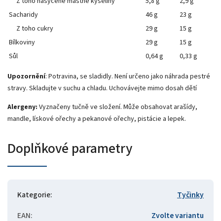
Z toho nasycené mastné kyseliny
5,8 g
2,9 g
Sacharidy
46 g
23 g
Z toho cukry
29 g
15 g
Bílkoviny
29 g
15 g
Sůl
0,64 g
0,33 g
Upozornění
: Potravina, se sladidly. Není určeno jako náhrada pestré
stravy. Skladujte v suchu a chladu. Uchovávejte mimo dosah dětí
Alergeny:
Vyznačeny tučně
ve složení. Může obsahovat arašídy,
mandle, lískové ořechy a pekanové ořechy, pistácie a lepek.
Doplňkové parametry
Kategorie
:
Tyčinky
EAN
:
Zvolte variantu