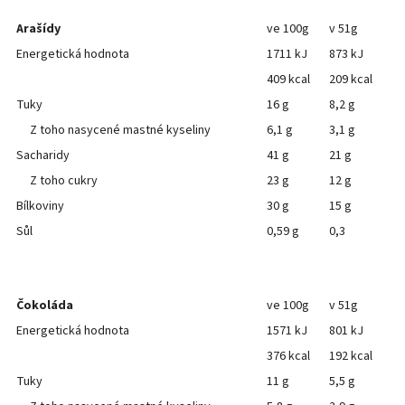
Arašídy
ve 100g
v 51g
Energetická hodnota
1711 kJ
873 kJ
409 kcal
209 kcal
Tuky
16 g
8,2 g
Z toho nasycené mastné kyseliny
6,1 g
3,1 g
Sacharidy
41 g
21 g
Z toho cukry
23 g
12 g
Bílkoviny
30 g
15 g
Sůl
0,59 g
0,3
Čokoláda
ve 100g
v 51g
Energetická hodnota
1571 kJ
801 kJ
376 kcal
192 kcal
Tuky
11 g
5,5 g