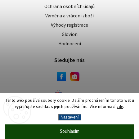
Ochrana osobních údajů
Výměna a vrácení zboží
Výhody registrace
Glovion
Hodnocení
Sledujte nás
JEMA.sk
Tento web používá soubory cookie. Dalším procházením tohoto webu
vyjadřujete souhlas s jejich používáním.. Více informací
zde
.
Copyright 2026
JEMA.cz
. Všechna práva vyhrazena.
Vytvořil
Shoptet
| Design
Shoptak.cz
Nastavení
Vrácení zboží zdarma
— celý srpen bez
Více
Souhlasím
🎁
·
poplatků
info