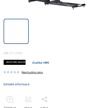
Kód:
17-12-020
SALECODE:SALE20:20:%
Značka:
HMS
Neohodnoceno
Detailní informace
Zeptat se