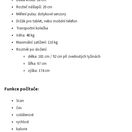
Rozteč nášlapů: 20 cm
Měření pulsu: dotykové senzory
Držák pro tablet, nebo mobilní telefon
Transportní kolečka
Váha: 48 kg
Maximální zatížení: 110 kg
Rozměr po složení:
délka: 181 cm / 92 cm při zvednutých lyžinách
šířka: 67 cm
výška: 174 cm
Funkce počítače:
Scan
čas
vzdálenost
rychlost
kalorie