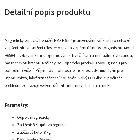
Detailní popis produktu
Magnetický eliptický trenažér HMS H6504 je univerzální zařízení pro celkové
zlepšení zdraví, snížení tělesného tuku a zlepšení účinnosti organismu. Model
H6504 je vybaven 8-mi kilogramovým setrvačníkem a manuálně ovládanou,
magnetickou brzdou. Nášlapy jsou opatřeby protiskluzovou gumou pro
pohodlné cvičení. Příjemnou drobností je možnost zdvihnutí lyžin pro
úsporu místa, když trenažér není používán. Velký LCD displej počítače
přehledně zobrazuje veškeré důležité informace během tréninku.
Parametry:
Odpor: magnetický
Zatížení: 8-stupňová regulace
Zátěžové kolo: 8 kg
Délka kroku: 28 cm