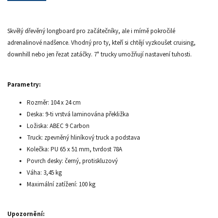
Skvělý dřevěný longboard pro začátečníky, ale i mírně pokročilé
adrenalinové nadšence. Vhodný pro ty, kteří si chtějí vyzkoušet cruising,
downhill nebo jen řezat zatáčky. 7" trucky umožňují nastavení tuhosti.
Parametry:
Rozměr: 104 x 24 cm
Deska: 9-ti vrstvá laminována překližka
Ložiska: ABEC 9 Carbon
Truck: zpevněný hliníkový truck a podstava
Kolečka: PU 65 x 51 mm, tvrdost 78A
Povrch desky: černý, protiskluzový
Váha: 3,45 kg
Maximální zatížení: 100 kg
Upozornění: