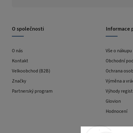
O společnosti
Informace 
O nás
Vše o nákupu
Kontakt
Obchodní po
Velkoobchod (B2B)
Ochrana osob
Značky
Výměna a vrá
Partnerský program
Výhody regist
Glovion
Hodnocení