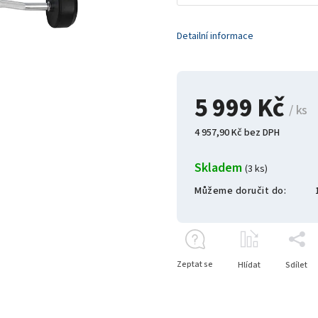
Detailní informace
5 999 Kč
/ ks
4 957,90 Kč bez DPH
Skladem
(3 ks)
Můžeme doručit do:
Zeptat se
Hlídat
Sdílet