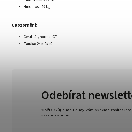
Hmotnost: 50 kg
Upozornění:
Certifikát, norma: CE
Záruka: 24 měsíců
Odebírat newslett
Vložte svůj e-mail a my vám budeme zasílat in
našem e-shopu.