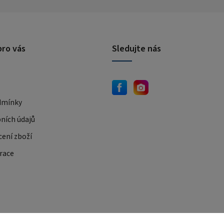
pro vás
Sledujte nás
dmínky
ních údajů
cení zboží
race