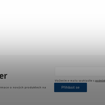
er
Vložením e-mailu souhlasíte s
podmínk
Přihlásit se
formace o nových produktech na