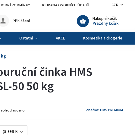
CZK
HODNÍ PODMÍNKY
OCHRANA OSOBNÍCH ÚDAJŮ
VÝMĚNA A VRÁCENÍ Z
Nákupní košík
Přihlášení
Prázdný košík
Ostatní
AKCE
Kosmetika a drogerie
 kg
uruční činka HMS
L-50 50 kg
Značka:
HMS PREMIUM
Neohodnoceno