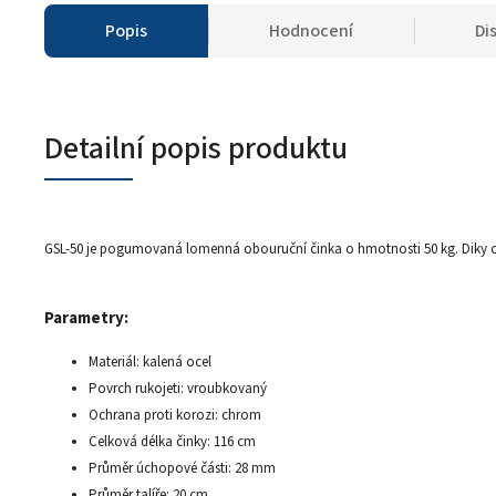
Popis
Hodnocení
Di
Detailní popis produktu
GSL-50 je pogumovaná lomenná obouruční činka o hmotnosti 50 kg. Diky ohnut
Parametry:
Materiál: kalená ocel
Povrch rukojeti: vroubkovaný
Ochrana proti korozi: chrom
Celková délka činky: 116 cm
Průměr úchopové části: 28 mm
Průměr talíře: 20 cm