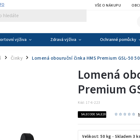
NFO
VŠE O NÁKUPU
OBC
ortovní výživa
Zdravá výživa
Ochranné pomůcky
í
Činky
Lomená obouruční činka HMS Premium GSL-50 50
/
/
Lomená obo
Premium GS
Kód:
17-6-223
SALECODE:SALE20:20:%