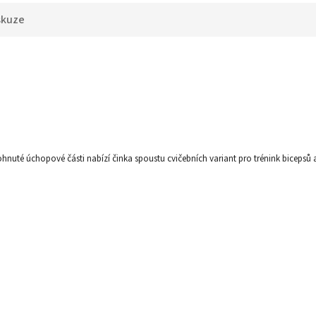
skuze
é úchopové části nabízí činka spoustu cvičebních variant pro trénink bicepsů a tri