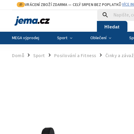
VRÁCENÍ ZBOŽÍ ZDARMA
— CELÝ SRPEN BEZ POPLATKŮ
VÍCE I
🎁
·
Hledat
MEGA výprodej
Sport
Oblečení
Sp
Domů
Sport
Posilování a Fitness
Činky a závaž
/
/
/