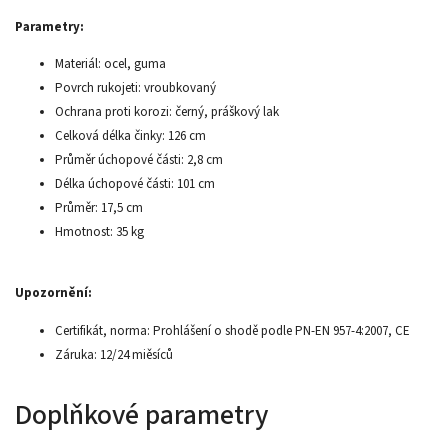
Parametry:
Materiál: ocel, guma
Povrch rukojeti: vroubkovaný
Ochrana proti korozi: černý, práškový lak
Celková délka činky: 126 cm
Průměr úchopové části: 2,8 cm
Délka úchopové části: 101 cm
Průměr: 17,5 cm
Hmotnost: 35 kg
Upozornění:
Certifikát, norma: Prohlášení o shodě podle PN-EN 957-4:2007, CE
Záruka: 12/24 miěsíců
Doplňkové parametry