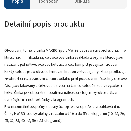
Popis
Hodnocení
Diskuze
Detailní popis produktu
Obouruční, lomená činka MARBO Sport MW-SG patří do série profesionálního
fitness náčinní. Skládaná, celoocelová činka se skládá z osy, na kterou jsou
nasazeny jednotlivé, ocelové kotouče a celý komplet je zajištěn šroubem.
Každý kotouč je po obvodu lemován hrubou vrstvou gumy, která prodlužuje
životnost činky a zároveň chrání podlahu před poškozením. Všechny ocelové
části jsou lakovány práškovou barvou na černo, kotouče jsou ve vysokém
lesku. Činka je z obou stran opatřena nálepkou s logem výrobce a číslem
označujícím hmotnost činky v kilogramech.
Pro maximálně bezpečný a pevný úchop je osa opatřena vroubkováním.
Činky MW-SG jsou vyráběny v rozsahu od 10-ti do 55-ti kilogramů (10, 15, 20,
25, 30, 35, 40, 45, 50 a 55 kilogramů).