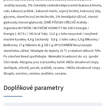
arašídy/arasidy, 5% čokoláda sedmdesátiprocentní (kakaová hmota,
cukr, kakaový prášek , kakaové máslo, sojový lecitin), kokosový olej,
glycerin, slunečnicový lecitin/lecitín, 1% himalájská sůl/soľ, steviol-
glykosidy/steviol-glykozidy ZEMĚ PŮVODU OŘECHŮ Arašídy -
Argentina NUTRIČNÍ / NUTRIČNÉ HODNOTY NA 100 G Energie /
Energia 1 427 kJ / 341 kcal Tuky 12,5 g z toho nasycené / nasýtené
mastné kyseliny 4,4 g Sacharidy 9,6 g z toho cukry 3,9 g Bílkoviny /
Bielkoviny 27 g Vláknina 41 g Sůl 1 g UPOZORNĚNÍ Nevystavujte
slunečnímu záření. Skladujte do teploty 25 °C a relativní vlhkosti 70%.
Po otevření ihned spotřebujte. Minimální trvanlivost do: viz. spodní
část obalu. Alergeny jsou zvýrazněny tučně. Může obsahovat stopy
skořápek, ořechů, pecek, arašídů, sezamu. / Môže obsahovať stopy
škrupín, orechov, semien, arašídov, sezamu.
Doplňkové parametry