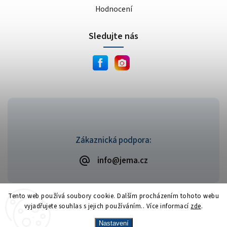
Hodnocení
Sledujte nás
Zákaznická podpora:
info@jema.cz
Tento web používá soubory cookie. Dalším procházením tohoto webu
vyjadřujete souhlas s jejich používáním.. Více informací
zde
.
Copyright 2026
JEMA.cz
. Všechna práva vyhrazena.
Vytvořil
Shoptet
| Design
Shoptak.cz
Nastavení