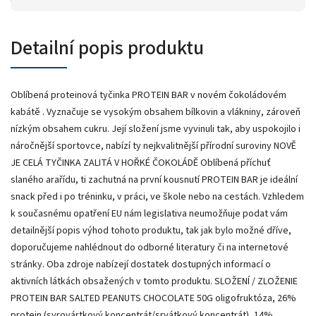
Detailní popis produktu
Oblíbená proteinová tyčinka PROTEIN BAR v novém čokoládovém
kabátě . Vyznačuje se vysokým obsahem bílkovin a vlákniny, zároveň
nízkým obsahem cukru. Její složení jsme vyvinuli tak, aby uspokojilo i
náročnější sportovce, nabízí ty nejkvalitnější přírodní suroviny NOVĚ
JE CELÁ TYČINKA ZALITÁ V HOŘKÉ ČOKOLÁDĚ Oblíbená příchuť
slaného arařídu, ti zachutná na první kousnutí PROTEIN BAR je ideální
snack před i po tréninku, v práci, ve škole nebo na cestách. Vzhledem
k současnému opatření EU nám legislativa neumožňuje podat vám
detailnější popis výhod tohoto produktu, tak jak bylo možné dříve,
doporučujeme nahlédnout do odborné literatury či na internetové
stránky. Oba zdroje nabízejí dostatek dostupných informací o
aktivních látkách obsažených v tomto produktu. SLOŽENÍ / ZLOŽENIE
PROTEIN BAR SALTED PEANUTS CHOCOLATE 50G oligofruktóza, 26%
protein (syrovártkový koncentrát/srvátkový koncentrát), 14%