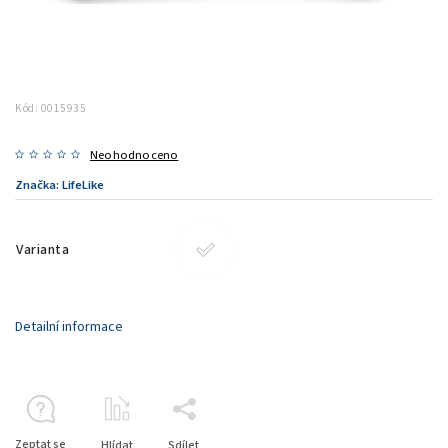
Kód:
0015935
Neohodnoceno
Značka:
LifeLike
Varianta
Detailní informace
Zeptat se
Hlídat
Sdílet