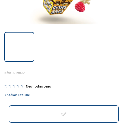
Kód:
0019002
Neohodnoceno
Značka:
LifeLike