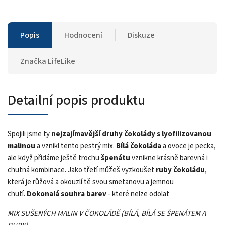
Popis
Hodnocení
Diskuze
Značka
LifeLike
Detailní popis produktu
Spojili jsme ty
nejzajímavější druhy čokolády s lyofilizovanou
malinou
a vznikl tento pestrý mix.
Bílá čokoláda
a ovoce je pecka,
ale když přidáme ještě trochu
špenátu
vznikne krásně barevná i
chutná kombinace. Jako třetí můžeš vyzkoušet
ruby čokoládu
,
která je růžová a okouzlí tě svou smetanovu a jemnou
chutí.
Dokonalá souhra barev
- které nelze odolat
MIX SUŠENÝCH MALIN V ČOKOLÁDĚ (BÍLÁ, BÍLÁ SE ŠPENÁTEM A