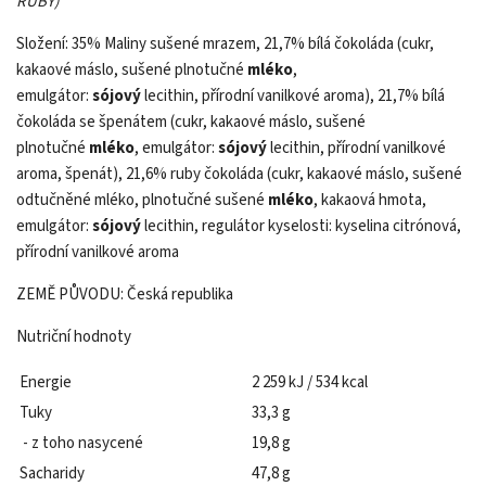
RUBY)
Složení: 35% Maliny sušené mrazem, 21,7% bílá čokoláda (cukr,
kakaové máslo, sušené plnotučné
mléko
,
emulgátor:
sójový
lecithin, přírodní vanilkové aroma), 21,7% bílá
čokoláda se špenátem (cukr, kakaové máslo, sušené
plnotučné
mléko
, emulgátor:
sójový
lecithin, přírodní vanilkové
aroma, špenát), 21,6% ruby čokoláda (cukr, kakaové máslo, sušené
odtučněné mléko, plnotučné sušené
mléko
, kakaová hmota,
emulgátor:
sójový
lecithin, regulátor kyselosti: kyselina citrónová,
přírodní vanilkové aroma
ZEMĚ PŮVODU:
Česká republika
Nutriční hodnoty
Energie
2 259 kJ / 534 kcal
Tuky
33,3 g
- z toho nasycené
19,8 g
Sacharidy
47,8 g