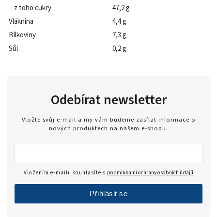
- z toho cukry
47,2 g
Vláknina
4,4 g
Bílkoviny
7,3 g
Sůl
0,2 g
Odebírat newsletter
Vložte svůj e-mail a my vám budeme zasílat informace o
nových produktech na našem e-shopu.
Vložením e-mailu souhlasíte s
podmínkami ochrany osobních údajů
Přihlásit se