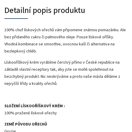
Detailní popis produktu
100% chuť lískových ořechů vám připomene známou pomazánku. Ale
bez přidaného cukru či palmového oleje. Pouze lískové oříšky.
Vhodná kombinace se smoothie, ovocnou kaší či alternativa na
bezlepkový chléb.
Lískooříškový krém vyrábíme čerstvý přímo v České republice na
základě vlastní receptury tak, aby jste se mohli spolehnout na
bezchybný produkt. Nic neskrýváme a proto naše másla děláme z
nejvyšší třídy a kvality ořechů.
SLOŽENÍ LÍSKOOŘÍŠKOVÝ KRÉM :
100% pražené lískové ořechy
ZEMĚ PŮVODU OŘECHŮ
Gruzie