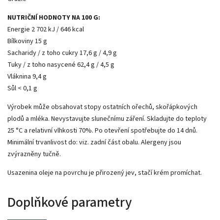
NUTRIČNÍ HODNOTY NA 100 G:
Energie 2 702 kJ / 646 kcal
Bílkoviny 15 g
Sacharidy / z toho cukry 17,6 g / 4,9 g
Tuky / z toho nasycené 62,4 g / 4,5 g
Vláknina 9,4 g
Sůl < 0,1 g
Výrobek může obsahovat stopy ostatních ořechů, skořápkových
plodů a mléka. Nevystavujte slunečnímu záření. Skladujte do teploty
25 °C a relativní vlhkosti 70%. Po otevření spotřebujte do 14 dnů.
Minimální trvanlivost do: viz. zadní část obalu. Alergeny jsou
zvýrazněny tučně.
Usazenina oleje na povrchu je přirozený jev, stačí krém promíchat.
Doplňkové parametry