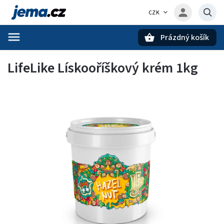
CZK
Prázdný košík
Hledat
LifeLike Lískooříškový krém 1kg