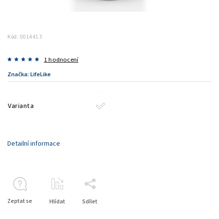
Kód:
0014413
1 hodnocení
Značka:
LifeLike
Varianta
Detailní informace
Zeptat se
Hlídat
Sdílet