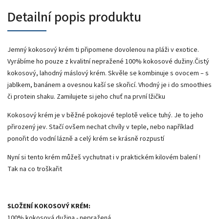
Detailní popis produktu
Jemný kokosový krém ti připomene dovolenou na pláži v exotice.
Vyrábíme ho pouze z kvalitní ne­pražené 100% kokosové dužiny.Čistý
kokosový, lahodný máslový krém. Skvěle se kombinuje s ovocem – s
jablkem, banánem a ovesnou kaší se skořicí. Vhodný je i do smoothies
či protein shaku. Zamilujete si jeho chuť na první lžičku
Kokosový krém je v běžné pokojové teplotě velice tuhý. Je to jeho
přirozený jev. Stačí ovšem nechat chvíly v teple, nebo například
ponořit do vodní lázně a celý krém se krásně rozpustí
Nyní si tento krém můžeš vychutnat i v praktickém kilovém balení !
Tak na co troškařit
SLOŽENÍ KOKOSOVÝ KRÉM:
100% kokosová dužina - nepražená