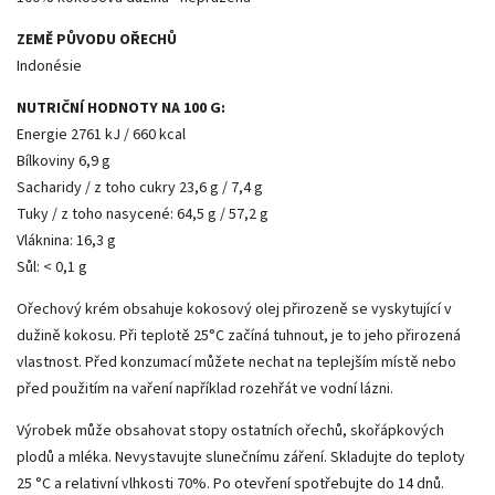
ZEMĚ PŮVODU OŘECHŮ
Indonésie
NUTRIČNÍ HODNOTY NA 100 G:
Energie 2761 kJ / 660 kcal
Bílkoviny 6,9 g
Sacharidy / z toho cukry 23,6 g / 7,4 g
Tuky / z toho nasycené: 64,5 g / 57,2 g
Vláknina: 16,3 g
Sůl: < 0,1 g
Ořechový krém obsahuje kokosový olej přirozeně se vyskytující v
dužině kokosu. Při teplotě 25°C začíná tuhnout, je to jeho přirozená
vlastnost. Před konzumací můžete nechat na teplejším místě nebo
před použitím na vaření například rozehřát ve vodní lázni.
Výrobek může obsahovat stopy ostatních ořechů, skořápkových
plodů a mléka. Nevystavujte slunečnímu záření. Skladujte do teploty
25 °C a relativní vlhkosti 70%. Po otevření spotřebujte do 14 dnů.