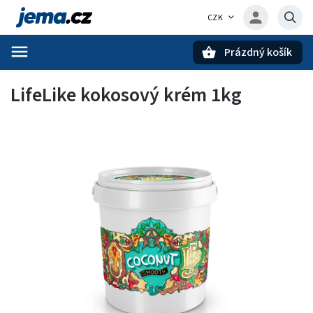
CZK
Prázdný košík
Hledat
LifeLike kokosový krém 1kg