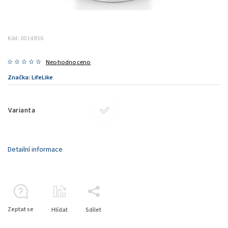
Kód:
0014856
Neohodnoceno
Značka:
LifeLike
Varianta
Detailní informace
Zeptat se
Hlídat
Sdílet