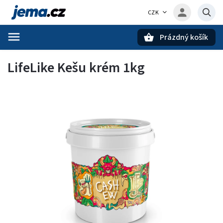
CZK
Prázdný košík
Hledat
LifeLike Kešu krém 1kg