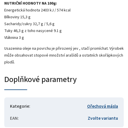
NUTRIČNÍ HODNOTY NA 100g:
Energetická hodnota 2403 kJ / 574 kcal
Bílkoviny 15,3 g
Sacharidy/cukry 32,7 g / 5,6 g
Tuky 46,3 g z toho nasycené 9.1 g
Vláknina 3 g
Usazenina oleje na povrchu je přirozený jev , stačí promíchat. Výrobek
může obsahovat stopové množství arašídů a ostatních skořápkových
plodů.
Doplňkové parametry
Kategorie
:
Ořechová másla
EAN
:
Zvolte variantu