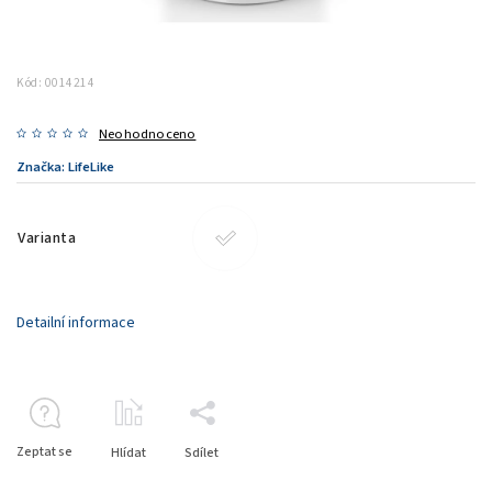
Kód:
0014214
Neohodnoceno
Značka:
LifeLike
Varianta
Detailní informace
Zeptat se
Hlídat
Sdílet