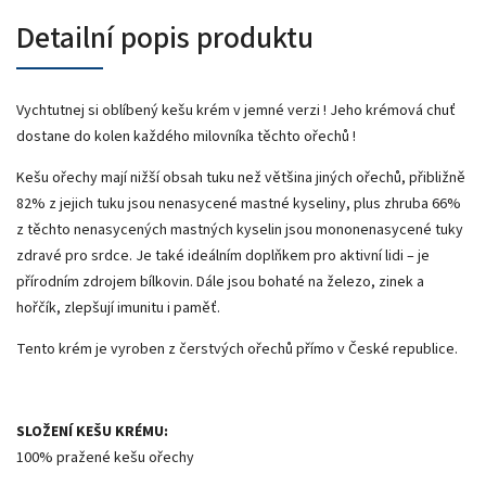
Detailní popis produktu
Vychtutnej si oblíbený kešu krém v jemné verzi ! Jeho krémová chuť
dostane do kolen každého milovníka těchto ořechů !
Kešu ořechy mají nižší obsah tuku než většina jiných ořechů, přibližně
82% z jejich tuku jsou nenasycené mastné kyseliny, plus zhruba 66%
z těchto nenasycených mastných kyselin jsou mononenasycené tuky
zdravé pro srdce. Je také ideálním doplňkem pro aktivní lidi – je
přírodním zdrojem bílkovin. Dále jsou bohaté na železo, zinek a
hořčík, zlepšují imunitu i paměť.
Tento krém je vyroben z čerstvých ořechů přímo v České republice.
SLOŽENÍ KEŠU KRÉMU:
100% pražené kešu ořechy