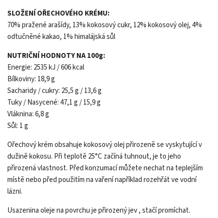
SLOŽENÍ OŘECHOVÉHO KRÉMU:
70% pražené arašídy, 13% kokosový cukr, 12% kokosový olej, 4%
odtučněné kakao, 1% himalájská sůl
NUTRIČNÍ HODNOTY NA 100g:
Energie: 2535 kJ / 606 kcal
Bílkoviny: 18,9 g
Sacharidy / cukry: 25,5 g / 13,6 g
Tuky / Nasycené: 47,1 g / 15,9 g
Vláknina: 6,8 g
Sůl: 1 g
Ořechový krém obsahuje kokosový olej přirozeně se vyskytující v
dužině kokosu. Při teplotě 25°C začíná tuhnout, je to jeho
přirozená vlastnost. Před konzumací můžete nechat na teplejším
místě nebo před použitím na vaření například rozehřát ve vodní
lázni.
Usazenina oleje na povrchu je přirozený jev , stačí promíchat.