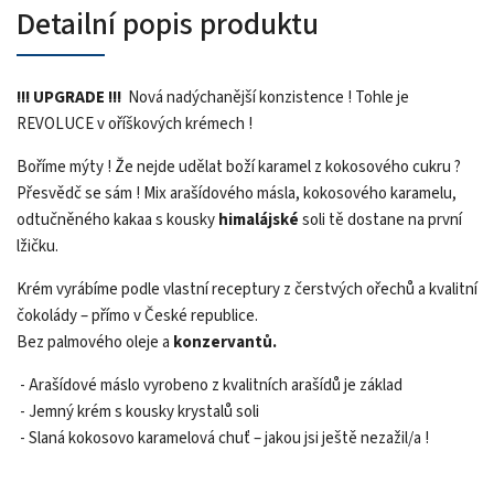
Detailní popis produktu
!!! UPGRADE !!!
Nová nadýchanější konzistence ! Tohle je
REVOLUCE v oříškových krémech !
Boříme mýty ! Že nejde udělat boží karamel z kokosového cukru ?
Přesvědč se sám ! Mix arašídového másla, kokosového karamelu,
odtučněného kakaa s kousky
himalájské
soli tě dostane na první
lžičku.
Krém vyrábíme podle vlastní receptury z čerstvých ořechů a kvalitní
čokolády – přímo v České republice.
Bez palmového oleje a
konzervantů.
- Arašídové máslo vyrobeno z kvalitních arašídů je základ
- Jemný krém s kousky krystalů soli
- Slaná kokosovo karamelová chuť – jakou jsi ještě nezažil/a !