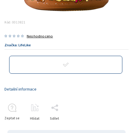
Kód:
0013821
Neohodnoceno
Značka:
LifeLike
Detailní informace
Zeptat se
Hlídat
Sdílet