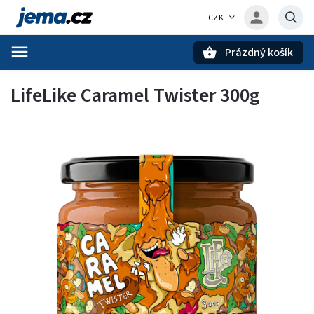
CZK
Prázdný košík
Hledat
LifeLike Caramel Twister 300g