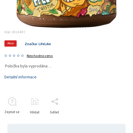
Kód:
0014497
Akce
Značka:
LifeLike
Neohodnoceno
Položka byla vyprodána…
Detailní informace
Zeptat se
Hlídat
Sdílet