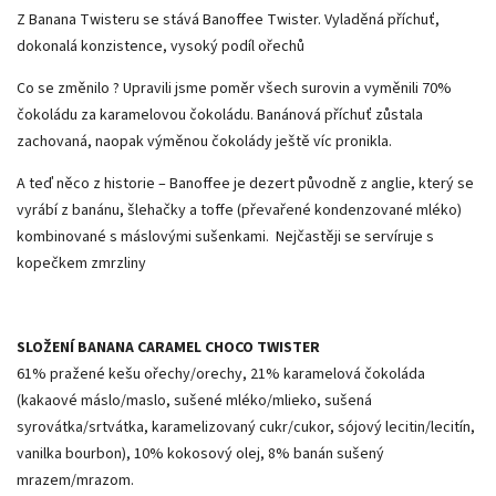
Z Banana Twisteru se stává Banoffee Twister. Vyladěná příchuť,
dokonalá konzistence, vysoký podíl ořechů
Co se změnilo ? Upravili jsme poměr všech surovin a vyměnili 70%
čokoládu za karamelovou čokoládu. Banánová příchuť zůstala
zachovaná, naopak výměnou čokolády ještě víc pronikla.
A teď něco z historie – Banoffee je dezert původně z anglie, který se
vyrábí z banánu, šlehačky a toffe (převařené kondenzované mléko)
kombinované s máslovými sušenkami. Nejčastěji se servíruje s
kopečkem zmrzliny
SLOŽENÍ BANANA CARAMEL CHOCO TWISTER
61% pražené kešu ořechy/orechy, 21% karamelová čokoláda
(kakaové máslo/maslo, sušené mléko/mlieko, sušená
syrovátka/srtvátka, karamelizovaný cukr/cukor, sójový lecitin/lecitín,
vanilka bourbon), 10% kokosový olej, 8% banán sušený
mrazem/mrazom.