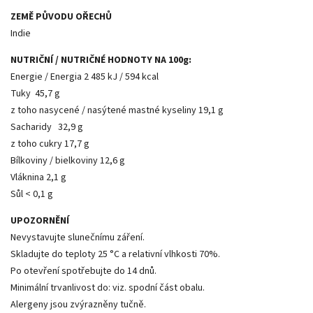
ZEMĚ PŮVODU OŘECHŮ
Indie
NUTRIČNÍ / NUTRIČNÉ HODNOTY NA 100g:
Energie / Energia 2 485 kJ / 594 kcal
Tuky 45,7 g
z toho nasycené / nasýtené mastné kyseliny 19,1 g
Sacharidy 32,9 g
z toho cukry 17,7 g
Bílkoviny / bielkoviny 12,6 g
Vláknina 2,1 g
Sůl < 0,1 g
UPOZORNĚNÍ
Nevystavujte slunečnímu záření.
Skladujte do teploty 25 °C a relativní vlhkosti 70%.
Po otevření spotřebujte do 14 dnů.
Minimální trvanlivost do: viz. spodní část obalu.
Alergeny jsou zvýrazněny tučně.