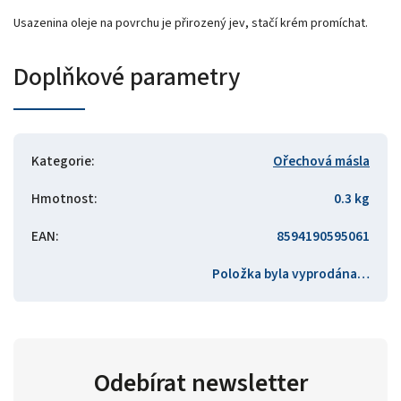
Usazenina oleje na povrchu je přirozený jev, stačí krém promíchat.
Doplňkové parametry
Kategorie
:
Ořechová másla
Hmotnost
:
0.3 kg
EAN
:
8594190595061
Položka byla vyprodána…
Odebírat newsletter