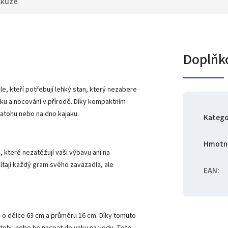
skuze
Doplňk
e, kteří potřebují lehký stan, který nezabere
stiku a nocování v přírodě. Díky kompaktním
atohu nebo na dno kajaku.
Katego
Hmotn
 které nezatěžují vaši výbavu ani na
čítají každý gram svého zavazadla, ale
EAN
:
 o délce 63 cm a průměru 16 cm. Díky tomuto
batohu nebo ho nacpat do vaku na vodu. Toto