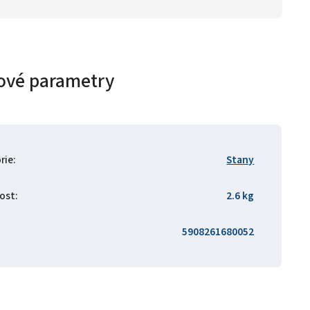
ové parametry
rie
:
Stany
ost
:
2.6 kg
5908261680052