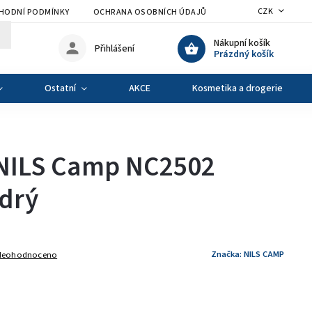
CZK
HODNÍ PODMÍNKY
OCHRANA OSOBNÍCH ÚDAJŮ
VÝMĚNA A VRÁCENÍ Z
Nákupní košík
Přihlášení
Prázdný košík
Ostatní
AKCE
Kosmetika a drogerie
 NILS Camp NC2502
odrý
Značka:
NILS CAMP
Neohodnoceno