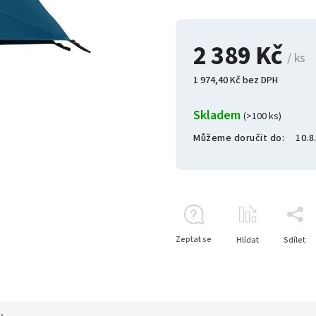
2 389 Kč
/ ks
1 974,40 Kč bez DPH
Skladem
(>100 ks)
Můžeme doručit do:
10.8
Zeptat se
Hlídat
Sdílet