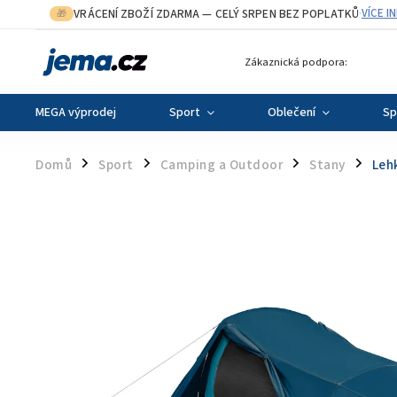
VRÁCENÍ ZBOŽÍ ZDARMA
— CELÝ SRPEN BEZ POPLATKŮ
VÍCE I
🎁
·
Zákaznická podpora:
MEGA výprodej
Sport
Oblečení
Sp
Domů
Sport
Camping a Outdoor
Stany
Leh
/
/
/
/