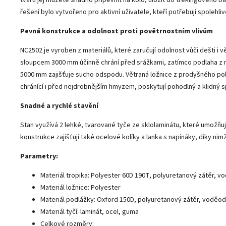
řešení bylo vytvořeno pro aktivní uživatele, kteří potřebují spolehl
Pevná konstrukce a odolnost proti povětrnostním vlivům
NC2502 je vyroben z materiálů, které zaručují odolnost vůči dešti i 
sloupcem 3000 mm účinně chrání před srážkami, zatímco podlaha z 
5000 mm zajišťuje sucho odspodu. Větraná ložnice z prodyšného po
chránící i před nejdrobnějším hmyzem, poskytují pohodlný a klidný 
Snadné a rychlé stavění
Stan využívá 2 lehké, tvarované tyče ze sklolaminátu, které umožňují
konstrukce zajišťují také ocelové kolíky a lanka s napínáky, díky nimž 
Parametry:
Materiál tropika: Polyester 60D 190T, polyuretanový zátěr,
Materiál ložnice: Polyester
Materiál podlážky: Oxford 150D, polyuretanový zátěr, vodě
Materiál tyčí: laminát, ocel, guma
Celkové rozměry: