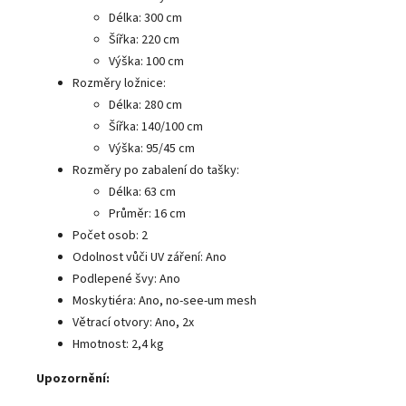
Délka: 300 cm
Šířka: 220 cm
Výška: 100 cm
Rozměry ložnice:
Délka: 280 cm
Šířka: 140/100 cm
Výška: 95/45 cm
Rozměry po zabalení do tašky:
Délka: 63 cm
Průměr: 16 cm
Počet osob: 2
Odolnost vůči UV záření: Ano
Podlepené švy: Ano
Moskytiéra: Ano, no-see-um mesh
Větrací otvory: Ano, 2x
Hmotnost: 2,4 kg
Upozornění: