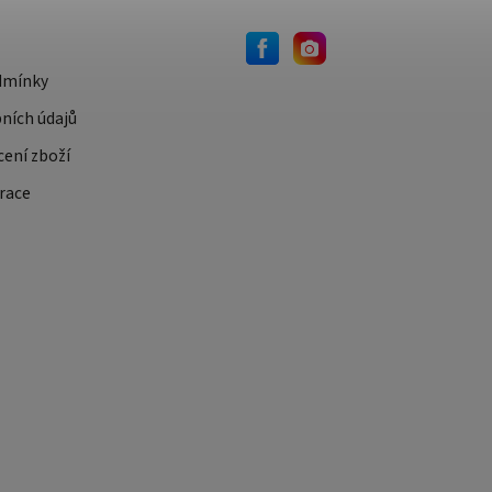
dmínky
ních údajů
cení zboží
race