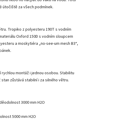
ivé útočiště za všech podmínek.
větru. Tropiko z polyesteru 190T s vodním
materiálu Oxford 150D s vodním sloupcem
lyesteru a moskytiéra „no-see-um mesh B3“,
spánek.
 rychlou montáž i jednou osobou. Stabilitu
stan zůstává stabilní i za silného větru.
 voděodolnost 3000 mm H2O
odolnost 5000 mm H2O