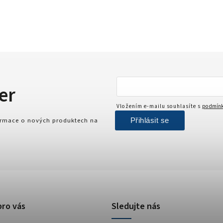
er
Vložením e-mailu souhlasíte s
podmínk
Přihlásit se
formace o nových produktech na
pro vás
Sledujte nás