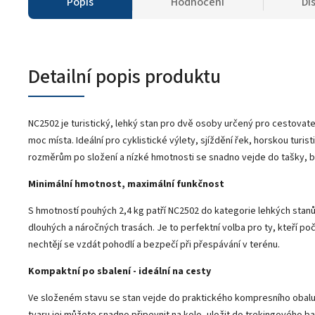
Popis
Hodnocení
Di
Detailní popis produktu
NC2502 je turistický, lehký stan pro dvě osoby určený pro cestovatel
moc místa. Ideální pro cyklistické výlety, sjíždění řek, horskou turi
rozměrům po složení a nízké hmotnosti se snadno vejde do tašky, b
Minimální hmotnost, maximální funkčnost
S hmotností pouhých 2,4 kg patří NC2502 do kategorie lehkých stanů,
dlouhých a náročných trasách. Je to perfektní volba pro ty, kteří po
nechtějí se vzdát pohodlí a bezpečí při přespávání v terénu.
Kompaktní po sbalení - ideální na cesty
Ve složeném stavu se stan vejde do praktického kompresního obalu
tvaru jej můžete snadno připevnit na kolo, uložit do trekingového 