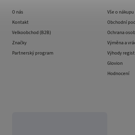
O nás
Vše o nákupu
Kontakt
Obchodní po
Velkoobchod (B2B)
Ochrana osob
Značky
Výměna a vrá
Partnerský program
Výhody regist
Glovion
Hodnocení