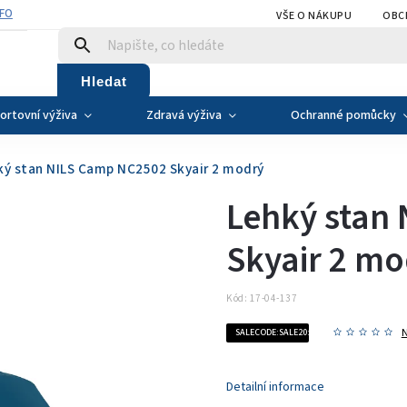
NFO
VŠE O NÁKUPU
OBC
Hledat
ortovní výživa
Zdravá výživa
Ochranné pomůcky
ký stan NILS Camp NC2502 Skyair 2 modrý
Lehký stan
Skyair 2 m
Kód:
17-04-137
SALECODE:SALE20:20:%
Detailní informace