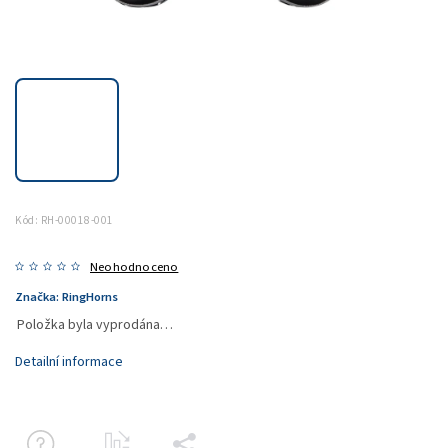
Kód:
RH-00018-001
Neohodnoceno
Značka:
RingHorns
Položka byla vyprodána…
Detailní informace