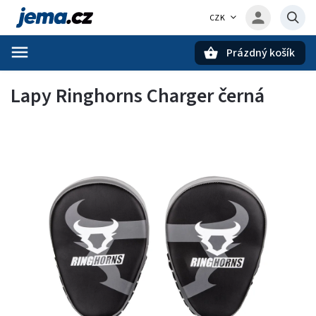
CZK
Prázdný košík
Hledat
Lapy Ringhorns Charger černá