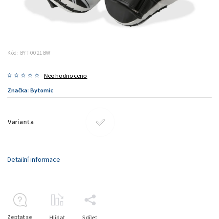
Kód:
BYT-0021BW
Neohodnoceno
Značka:
Bytomic
Varianta
Detailní informace
Zeptat se
Hlídat
Sdílet