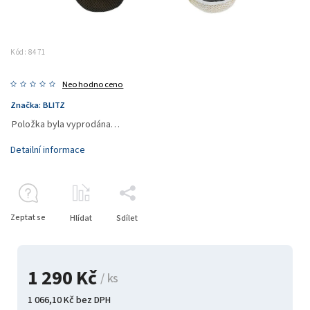
Kód:
8471
Neohodnoceno
Značka:
BLITZ
Položka byla vyprodána…
Detailní informace
Zeptat se
Hlídat
Sdílet
1 290 Kč
/ ks
1 066,10 Kč bez DPH