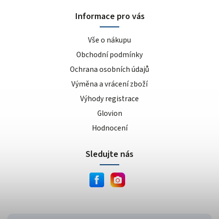
sušenka
4
Informace pro vás
kokos/vanilka
1
cookies/cream
15
Vše o nákupu
dvojitá čokoláda
3
Obchodní podmínky
ananas/mango
8
Ochrana osobních údajů
meruňkový jogurt
1
Výměna a vrácení zboží
čokoláda/lískový oříšek
1
Výhody registrace
cookie dough
1
lískový oříšek/nugát
1
Glovion
karamel/kešu
1
Hodnocení
cookies
4
Sledujte nás
bílá čokoláda/mandle
1
slané arašídy
1
krémová s křupinkami
1
bílé slané arašídy
1
mléčno-čokoládový cupcake
1