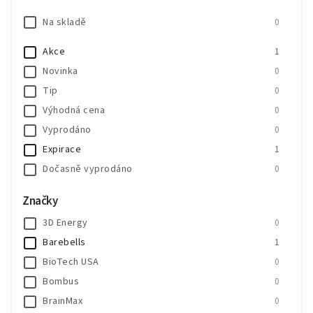
Na skladě
0
Akce
1
Novinka
0
Tip
0
Výhodná cena
0
Vyprodáno
0
Expirace
1
Dočasně vyprodáno
0
SALECODE:SALE20:20:%
0
Značky
SALECODE:SALE30:30:%
0
3D Energy
0
Barebells
1
BioTech USA
0
Bombus
0
BrainMax
0