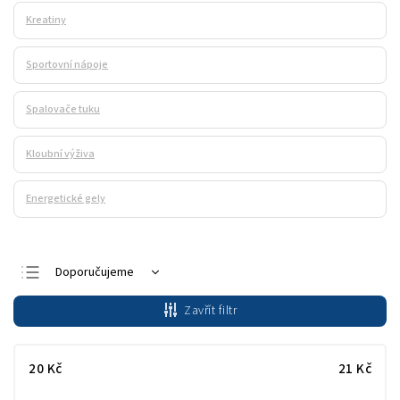
Kreatiny
Sportovní nápoje
Spalovače tuku
Kloubní výživa
Energetické gely
Doporučujeme
Nejlevnější
Zavřít filtr
Nejdražší
Nejprodávanější
20
Kč
21
Kč
Abecedně