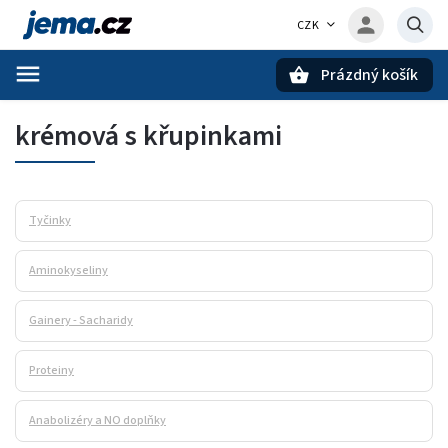
CZK
Prázdný košík
Hledat
krémová s křupinkami
Tyčinky
Aminokyseliny
Gainery - Sacharidy
Proteiny
Anabolizéry a NO doplňky