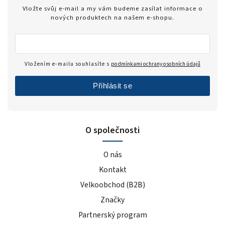
Zero
1
Vložte svůj e-mail a my vám budeme zasílat informace o
modrý hrozen
5
nových produktech na našem e-shopu.
ledový čaj broskev
4
tiramisu
4
cola
2
Vložením e-mailu souhlasíte s
podmínkami ochrany osobních údajů
černý rybíz
4
Přihlásit se
mango
5
modrá malina
5
pomeranč
22
O společnosti
malina
6
banán
22
O nás
čokoláda+kakao
4
Kontakt
jahoda
25
Velkoobchod (B2B)
vanilka
27
Značky
čokoláda/kokos
13
čokoláda/kakao
2
Partnerský program