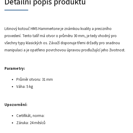
Detailní popis produktu
Litinový kotouč HMS Hammertone je známkou kvality a precizního
provedení. Tento talíř má otvor o průměru 30 mm, je tedy vhodný pro
všechny typy klasických os. Závaží disponuje třemi držadly pro snadnou
manipulaci a je opatřeno povrchovou úpravou prodlužující jeho životnost.
Parametry:
Průměr otvoru: 31 mm
Váha: 5 kg
Upozornění:
Certifikát, norma:
Záruka: 24 měsíců