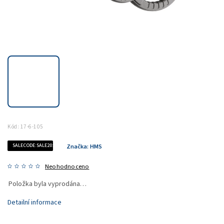
Kód:
17-6-105
SALECODE:SALE20:20:%
Značka:
HMS
Neohodnoceno
Položka byla vyprodána…
Detailní informace