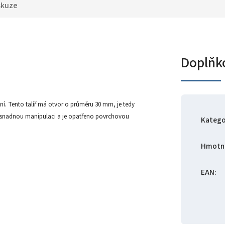
skuze
Doplňk
í. Tento talíř má otvor o průměru 30 mm, je tedy
ro snadnou manipulaci a je opatřeno povrchovou
Katego
Hmotn
EAN
: