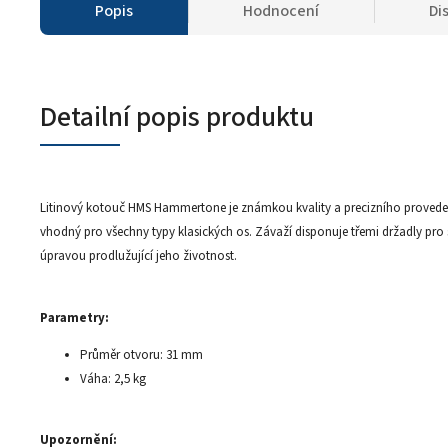
Popis
Hodnocení
Di
Detailní popis produktu
Litinový kotouč HMS Hammertone je známkou kvality a precizního proveden
vhodný pro všechny typy klasických os. Závaží disponuje třemi držadly p
úpravou prodlužující jeho životnost.
Parametry:
Průměr otvoru: 31 mm
Váha: 2,5 kg
Upozornění: