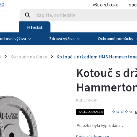
NFO
VŠE O NÁKUPU
OBC
Hledat
ortovní výživa
Zdravá výživa
Ochranné pomůcky
í
Kotouče na činky
Kotouč s držadlem HMS Hammertone
/
/
Kotouč s d
Hammertone
Kód:
17-6-104
SALECODE:SALE20:20:%
Položka byla vyprodána…