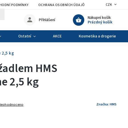
CZK
HODNÍ PODMÍNKY
OCHRANA OSOBNÍCH ÚDAJŮ
VÝMĚNA A VRÁCENÍ Z
Nákupní košík
Přihlášení
Prázdný košík
Ostatní
AKCE
Kosmetika a drogerie
 2,5 kg
ržadlem HMS
 2,5 kg
Značka:
HMS
Neohodnoceno