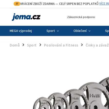
VRÁCENÍ ZBOŽÍ ZDARMA
— CELÝ SRPEN BEZ POPLATKŮ
VÍCE I
🎁
·
Zákaznická podpora:
MEGA výprodej
Sport
Oblečení
Sp
Domů
Sport
Posilování a Fitness
Činky a závaž
/
/
/