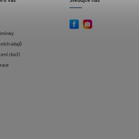
pro vás
Sledujte nás
dmínky
ních údajů
cení zboží
race