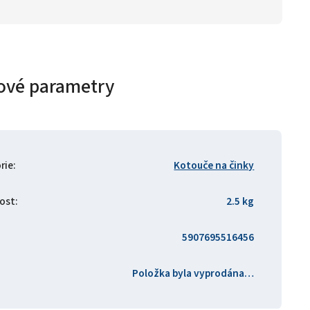
ové parametry
rie
:
Kotouče na činky
ost
:
2.5 kg
5907695516456
Položka byla vyprodána…