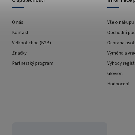
O společnosti
Informace 
O nás
Vše o nákupu
Kontakt
Obchodní po
Velkoobchod (B2B)
Ochrana osob
Značky
Výměna a vrá
Partnerský program
Výhody regist
Glovion
Hodnocení