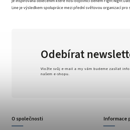
je inspirována oblečením které nosí bojovníci během Fight Night D
Line je výsledkem spolupráce mezi přední světovou organizací pro
Odebírat newslett
Vložte svůj e-mail a my vám budeme zasílat in
našem e-shopu.
O společnosti
Informace 