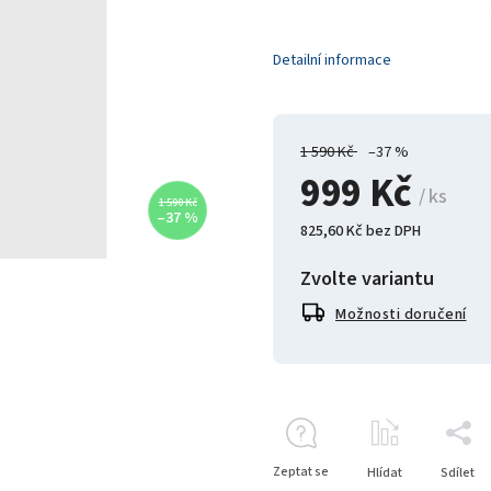
Detailní informace
1 590 Kč
–37 %
999 Kč
/ ks
1 590 Kč
–37 %
825,60 Kč bez DPH
Zvolte variantu
Možnosti doručení
Zeptat se
Hlídat
Sdílet