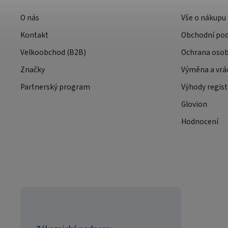
O nás
Vše o nákupu
Kontakt
Obchodní po
Velkoobchod (B2B)
Ochrana osob
Značky
Výměna a vrá
Partnerský program
Výhody regist
Glovion
Hodnocení