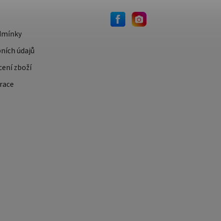
dmínky
ních údajů
cení zboží
race