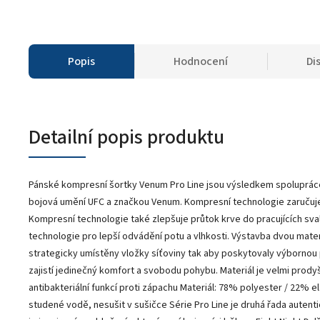
Popis
Hodnocení
Di
Detailní popis produktu
Pánské kompresní šortky Venum Pro Line jsou výsledkem spoluprác
bojová umění UFC a značkou Venum. Kompresní technologie zaručuje ž
Kompresní technologie také zlepšuje průtok krve do pracujících sva
technologie pro lepší odvádění potu a vlhkosti. Výstavba dvou materi
strategicky umístěny vložky síťoviny tak aby poskytovaly výborno
zajistí jedinečný komfort a svobodu pohybu. Materiál je velmi prodyšn
antibakteriální funkcí proti zápachu Materiál: 78% polyester / 22% 
studené vodě, nesušit v sušičce Série Pro Line je druhá řada autent