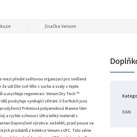
skuze
Značka
Venum
Doplňk
e mezi přední světovou organizací pro smíšená
e udržíte své tělo v suchu a svaly v teple.
lů a urychluje regeneraci. Venum Dry Tech ™
Katego
álů poskytuje vynikající větrání. V šortkách jsou
u prodyšnost Prémiová polyamidová tkanina Vám
EAN
:
ý a rychle schnoucí. Ultra lehký materiál s
elastan Doporučení výrobce: nežehlit, praní pouze ve
ických produktů z kolekce Venum x UFC. Tato série