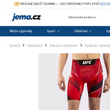
VRÁCENÍ ZBOŽÍ ZDARMA
— CELÝ SRPEN BEZ POPLATKŮ
VÍCE I
🎁
·
Zákaznická podpora:
MEGA výprodej
Sport
Oblečení
Sp
Domů
Oblečení
Pánské oblečení
Funkční obleče
/
/
/