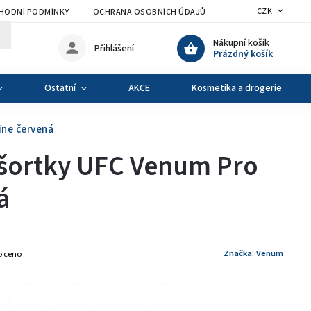
CZK
HODNÍ PODMÍNKY
OCHRANA OSOBNÍCH ÚDAJŮ
VÝMĚNA A VRÁCENÍ Z
Nákupní košík
Přihlášení
Prázdný košík
Ostatní
AKCE
Kosmetika a drogerie
ine červená
šortky UFC Venum Pro
á
Značka:
Venum
oceno