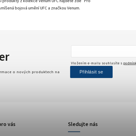
alší produkty z kolekce Venum UFC najdete zde Pro
 smíšená bojová umění UFC a značkou Venum.
er
Vložením e-mailu souhlasíte s
podmínk
Přihlásit se
formace o nových produktech na
pro vás
Sledujte nás