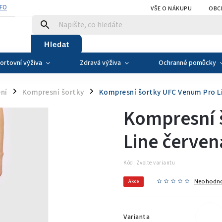
NFO
VŠE O NÁKUPU
OBC
Hledat
ortovní výživa
Zdravá výživa
Ochranné pomůcky
ní
Kompresní šortky
Kompresní šortky UFC Venum Pro L
/
/
Kompresní 
Line červen
Kód:
Zvolte variantu
Neohodn
Akce
Varianta