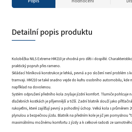
Popis
Hodnocení
Di
Detailní popis produktu
Koloběžka NILS Extreme HM210 je vhodná pro děti i dospělé. Charakteristi
praktický popruh přes rameno.
Skládací hliníková konstrukce je lehká, pevná a po složení není problém s
tramvaji. HM210 se také snadno vejde do kufru osobního automobilu, kde ne
například na dovolenou.
Systém odpružení předního kola zvyšuje jízdní komfort. Tlumiče pohlcuje n
dlažebních kostkách je příjemnější a tižší. Zadní blatník slouží jako přítla
rukojeťmi, které zajišťují pevný a pohodlný úchop. Velká kola s průměrem 
plynulou a bezpečnou jízdu. Blatník na předním kole je již jen pomyslnou "t
maximálnímu možnému komfortu z jízdy a k celkové radosti ze samotnéh