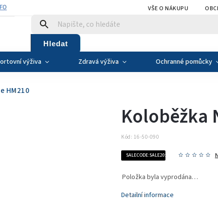
NFO
VŠE O NÁKUPU
OBC
Hledat
ortovní výživa
Zdravá výživa
Ochranné pomůcky
me HM210
Koloběžka 
Kód:
16-50-090
SALECODE:SALE20:20:%
Položka byla vyprodána…
Detailní informace