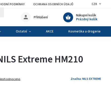
CZK
HODNÍ PODMÍNKY
OCHRANA OSOBNÍCH ÚDAJŮ
VÝMĚNA A VRÁCENÍ Z
Nákupní košík
Přihlášení
Prázdný košík
Ostatní
AKCE
Kosmetika a drogerie
NILS Extreme HM210
Značka:
NILS EXTREME
Neohodnoceno