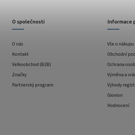
O společnosti
Informace 
O nás
Vše o nákupu
Kontakt
Obchodní po
Velkoobchod (B2B)
Ochrana osob
Značky
Výměna a vrá
Partnerský program
Výhody regist
Glovion
Hodnocení