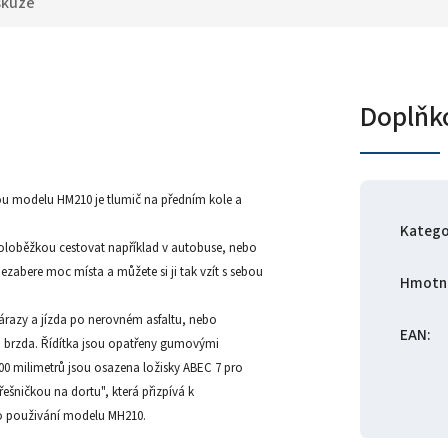
skuze
Doplňk
kou modelu HM210 je tlumič na předním kole a
Katego
 koloběžkou cestovat například v autobuse, nebo
zabere moc místa a můžete si ji tak vzít s sebou
Hmotn
árazy a jízda po nerovném asfaltu, nebo
EAN
:
čná brzda. Řídítka jsou opatřeny gumovými
200 milimetrů jsou osazena ložisky ABEC 7 pro
řešničkou na dortu", která přizpívá k
o použivání modelu MH210.