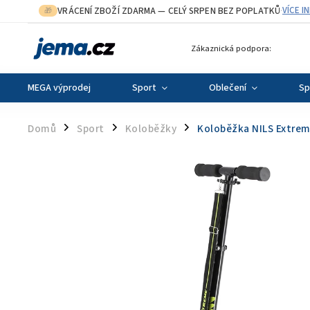
VRÁCENÍ ZBOŽÍ ZDARMA
— CELÝ SRPEN BEZ POPLATKŮ
VÍCE I
🎁
·
Zákaznická podpora:
MEGA výprodej
Sport
Oblečení
Sp
Domů
Sport
Koloběžky
Koloběžka NILS Extre
/
/
/