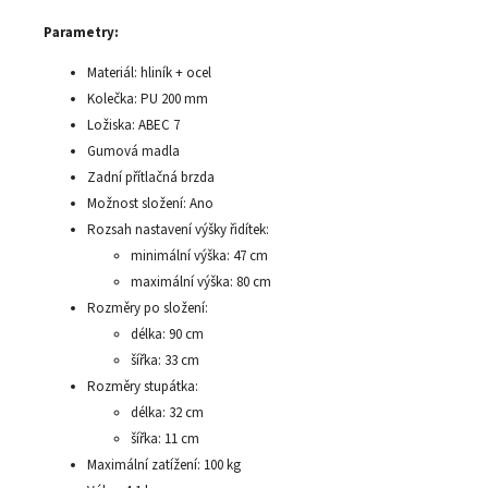
Parametry:
Materiál: hliník + ocel
Kolečka: PU 200 mm
Ložiska: ABEC 7
Gumová madla
Zadní přítlačná brzda
Možnost složení: Ano
Rozsah nastavení výšky řidítek:
minimální výška: 47 cm
maximální výška: 80 cm
Rozměry po složení:
délka: 90 cm
šířka: 33 cm
Rozměry stupátka:
délka: 32 cm
šířka: 11 cm
Maximální zatížení: 100 kg