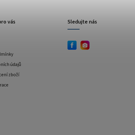
pro vás
Sledujte nás
dmínky
ních údajů
cení zboží
race