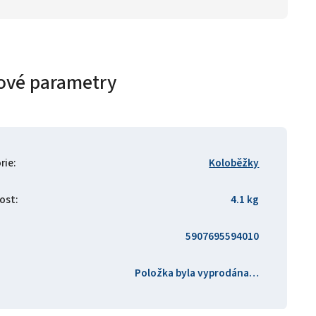
ové parametry
rie
:
Koloběžky
ost
:
4.1 kg
5907695594010
Položka byla vyprodána…