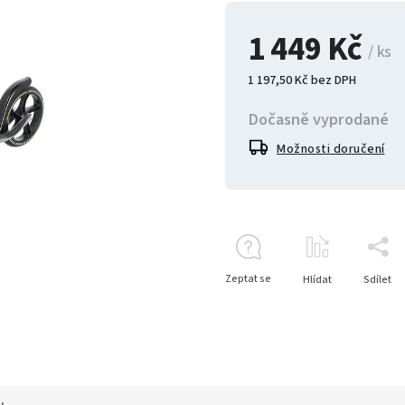
1 449 Kč
/ ks
1 197,50 Kč bez DPH
Dočasně vyprodané
Možnosti doručení
Zeptat se
Hlídat
Sdílet