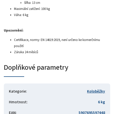
šířka: 13 cm
Maximální zatížení: 100 kg
Váha: 6 kg
Upozornění:
Certifikace, normy: EN 14619:2019, není určeno ke komerčnímu
použití
Záruka 24 měsíců
Doplňkové parametry
Kategorie
:
Koloběžky
Hmotnost
:
6 kg
EAN
:
5907695597448