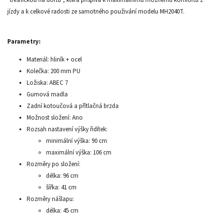
jízdy a k celkové radosti ze samotného použivání modelu MH2040T.
Parametry:
Materiál: hliník + ocel
Kolečka: 200 mm PU
Ložiska: ABEC 7
Gumová madla
Zadní kotoučová a přítlačná brzda
Možnost složení: Ano
Rozsah nastavení výšky řidítek:
minimální výška: 90 cm
maximální výška: 106 cm
Rozměry po složení:
délka: 96 cm
šířka: 41 cm
Rozměry nášlapu:
délka: 45 cm