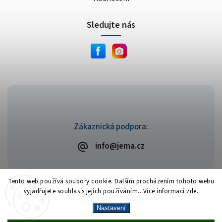
Sledujte nás
Zákaznická podpora:
info@jema.cz
Tento web používá soubory cookie. Dalším procházením tohoto webu
vyjadřujete souhlas s jejich používáním.. Více informací
zde
.
Copyright 2026
JEMA.cz
. Všechna práva vyhrazena.
Vytvořil
Shoptet
| Design
Shoptak.cz
Nastavení