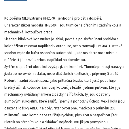
Koloběžka NILS Extreme HM2040T je vhodná pro děti i dospělé.
Charakteristikou modelu HM2040T jsou tlumiče na předním i zadním kole a
mechanická, kotoučová brzda.
Skládací hliníková konstrukce je lehká, pevná a po složení není problém s
koloběžkou cestovat například v autobuse, nebo tramvaji. HM2040T se také
snadno vejde do kufru osobního automobilu, kde nezabere moc místa a
můžete si ji tak vzít s sebou například na dovolenou.
Systém odpružení obou kol zvyšuje jízdní komfort. Tlumiče pohlcují nárazy a
jízda po nerovném asfaltu, nebo dlažebních kostkách je příjemnější a tižší.
Robustní zadní blatník slouží jako přítlačná brzda, která ještě podtrhuje
brzdný účinek kotouče. Samotný kotouč je bržděn jedním pístkem, který je
mechanicky ovládaný lankem z páčky na řídítkách, ty jsou opatřeny
gumovými rukojeťmi, které zajišťují pevný a pohodlný úchop. Velká kola jsou
osazena ložisky ABEC 7 a polyuretanovou pneumatikou o průměru 200
milimetrů. Tato kombinace zajišťuje rychlou, plynulou a bezpečnou jízdu.
Blatník na předním kole a skládací stojánek jsou již jen pomyslnou
"třešničkou na dortu", která přispívá k maximálnímu možnému komfortu z