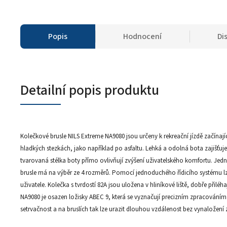
Popis
Hodnocení
Di
Detailní popis produktu
Kolečkové brusle NILS Extreme NA9080 jsou určeny k rekreační jízdě začínaj
hladkých stezkách, jako například po asfaltu. Lehká a odolná bota zajišťuje
tvarovaná stélka boty přímo ovlivňují zvýšení uživatelského komfortu. Jedn
brusle má na výběr ze 4 rozměrů. Pomocí jednoduchého řídicího systému lze
uživatele. Kolečka s tvrdostí 82A jsou uložena v hliníkové liště, dobře přilé
NA9080 je osazen ložisky ABEC 9, která se vyznačují precizním zpracován
setrvačnost a na bruslích tak lze urazit dlouhou vzdálenost bez vynaložení z