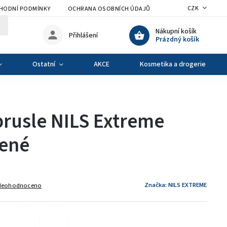
CZK
HODNÍ PODMÍNKY
OCHRANA OSOBNÍCH ÚDAJŮ
VÝMĚNA A VRÁCENÍ Z
Nákupní košík
Přihlášení
Prázdný košík
Ostatní
AKCE
Kosmetika a drogerie
rusle NILS Extreme
lené
Značka:
NILS EXTREME
Neohodnoceno