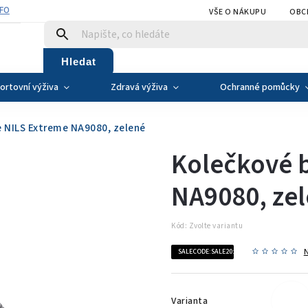
NFO
VŠE O NÁKUPU
OBC
Hledat
ortovní výživa
Zdravá výživa
Ochranné pomůcky
e NILS Extreme NA9080, zelené
Kolečkové b
NA9080, ze
Kód:
Zvolte variantu
SALECODE:SALE20:20:%
Varianta