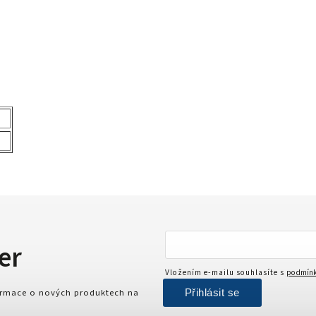
er
Vložením e-mailu souhlasíte s
podmínk
Přihlásit se
formace o nových produktech na