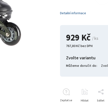
Detailní informace
929 Kč
/ ks
767,80 Kč bez DPH
Zvolte variantu
Můžeme doručit do:
Zvol
Zeptat se
Hlídat
Sdílet