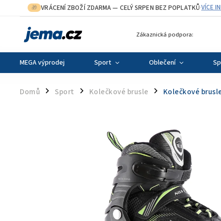
VRÁCENÍ ZBOŽÍ ZDARMA
— CELÝ SRPEN BEZ POPLATKŮ
VÍCE I
🎁
·
Zákaznická podpora:
MEGA výprodej
Sport
Oblečení
Sp
Domů
Sport
Kolečkové brusle
Kolečkové brusl
/
/
/