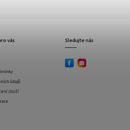
pro vás
Sledujte nás
dmínky
ních údajů
cení zboží
race