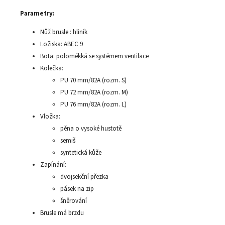
Parametry:
Nůž brusle : hliník
Ložiska: ABEC 9
Bota: poloměkká se systémem ventilace
Kolečka:
PU 70 mm/82A (rozm. S)
PU 72 mm/82A (rozm. M)
PU 76 mm/82A (rozm. L)
Vložka:
pěna o vysoké hustotě
semiš
syntetická kůže
Zapínání:
dvojsekční přezka
pásek na zip
šněrování
Brusle má brzdu