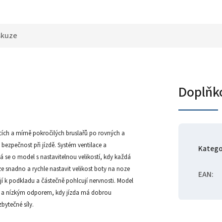
skuze
Doplňk
ících a mírně pokročilých bruslařů po rovných a
 bezpečnost při jízdě. Systém ventilace a
Katego
á se o model s nastavitelnou velikostí, kdy každá
 snadno a rychle nastavit velikost boty na noze
EAN
:
hají k podkladu a částečně pohlcují nervnosti. Model
ím a nízkým odporem, kdy jízda má dobrou
bytečné síly.