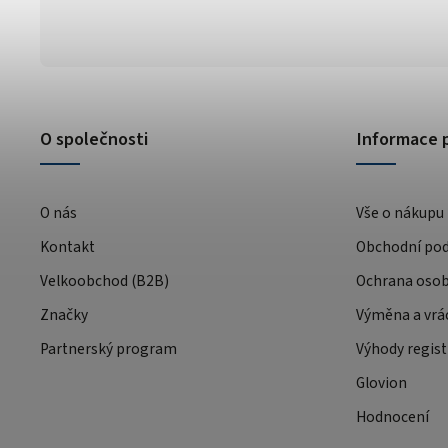
O společnosti
Informace 
O nás
Vše o nákupu
Kontakt
Obchodní po
Velkoobchod (B2B)
Ochrana osob
Značky
Výměna a vrá
Partnerský program
Výhody regist
Glovion
Hodnocení