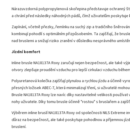
Nárazuvzdorná polypropylenová skořepina představuje ochranný štít
a chrání před následky náhodných pádů, čímž uživatelům poskytuje kli
Zapínání, včetně přezky, řemínku na suchý zip a tradičního šněrován
kombinují pohodlí s optimálním přizpůsobením. Ta zajišťují, že brusl
nad bruslemi a snižují riziko zranění v důsledku nesprávného umístěn
Jízdní komfort
Inline brusle NA18137A Roxy zaručují nejen bezpečnost, ale také výj
otvory zlepšuje proudění vzduchu pro lepší cirkulaci vzduchu během 
Polyuretanová kolečka zajišťují plynulou a rychlou jízdu a účinně vyr
přesných ložisek ABEC-7, která minimalizují tření, si uživatelé mohou
Brusle NA18137A Roxy lze navíc díky nastavitelné velikosti používat v
nohy uživatele. Díky tomu brusle účinně "rostou" s bruslařem a zajiš
Výběrem inline bruslí NA18137A Roxy od společnosti NILS Extreme in
důraz na bezpečnost, ale také poskytuje pohodlnou a příjemnou jíz
bruslení.