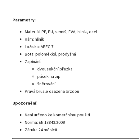
Parametry:
Materiál: PP, PU, semiš, EVA, hliník, ocel
Rám: hliník
Ložiska: ABEC 7
Bota: poloměkká, prodyšná
Zapínání:
dvousekční přezka
pásek na zip
šněrování
Pravá brusle osazena brzdou
Upozornění:
Není určeno ke komerčnímu použití
Norma: EN 13843:2009
Záruka 24 měsíců