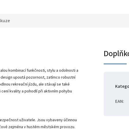
skuze
Doplňk
lou kombinací funkčnosti, stylu a odolnosti a
ní design upoutá pozornost, zatímco robustní
dlnou rekreační jízdu, ale stávají se také
Katego
i cení kvality a pohodlí při aktivním pohybu
EAN
:
bezpečnost uživatele. Jsou vybaveny účinnou
klíčové zejména v hustém městském provozu.