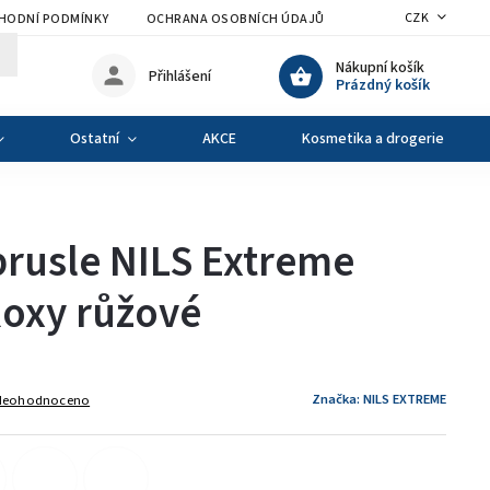
CZK
HODNÍ PODMÍNKY
OCHRANA OSOBNÍCH ÚDAJŮ
VÝMĚNA A VRÁCENÍ Z
Nákupní košík
Přihlášení
Prázdný košík
Ostatní
AKCE
Kosmetika a drogerie
rusle NILS Extreme
oxy růžové
Značka:
NILS EXTREME
Neohodnoceno