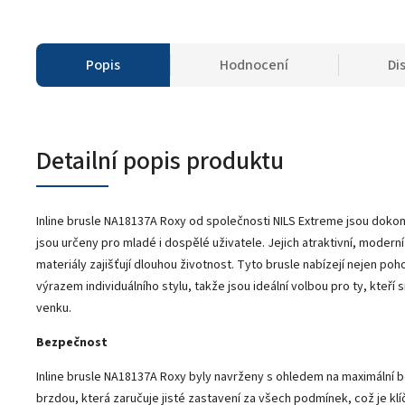
Popis
Hodnocení
Di
Detailní popis produktu
Inline brusle NA18137A Roxy od společnosti NILS Extreme jsou dokona
jsou určeny pro mladé i dospělé uživatele. Jejich atraktivní, moder
materiály zajišťují dlouhou životnost. Tyto brusle nabízejí nejen poho
výrazem individuálního stylu, takže jsou ideální volbou pro ty, kteří s
venku.
Bezpečnost
Inline brusle NA18137A Roxy byly navrženy s ohledem na maximální 
brzdou, která zaručuje jisté zastavení za všech podmínek, což je 