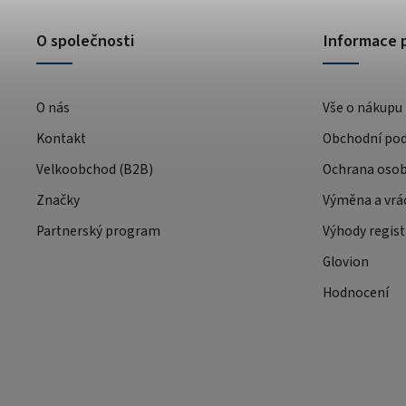
O společnosti
Informace 
O nás
Vše o nákupu
Kontakt
Obchodní po
Velkoobchod (B2B)
Ochrana osob
Značky
Výměna a vrá
Partnerský program
Výhody regist
Glovion
Hodnocení