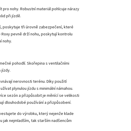
 pro nohy. Robustní materiál pohlcuje nárazy
d při jízdě.
í, poskytuje tři úrovně zabezpečení, které
e Roxy pevně drží nohu, poskytují kontrolu
í nohy.
imečné pohodlí. Skořepina s ventilačními
jízdy.
ovnávají nerovnosti terénu. Díky použití
 užívat plynulou jízdu s minimální námahou.
íce sezón a přizpůsobit je měnící se velikosti
ťují dlouhodobé používání a přizpůsobení.
vestujete do výrobku, který nejenže klade
du jak nejmladším, tak starším nadšencům