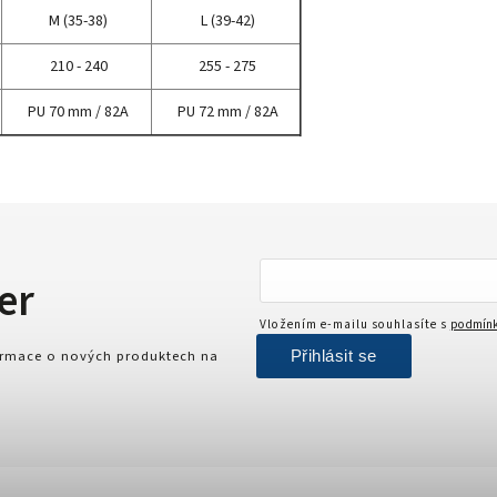
M (35-38)
L (39-42)
210 - 240
255 - 275
PU 70 mm / 82A
PU 72 mm / 82A
er
Vložením e-mailu souhlasíte s
podmínk
Přihlásit se
formace o nových produktech na