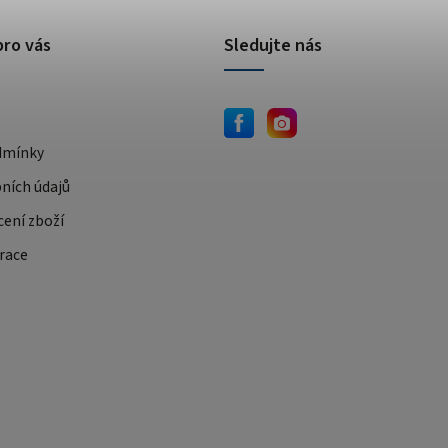
pro vás
Sledujte nás
dmínky
ních údajů
cení zboží
race