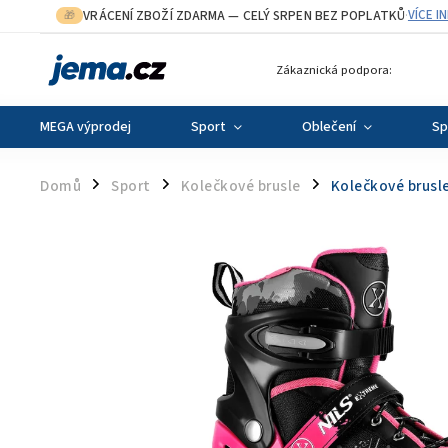
VRÁCENÍ ZBOŽÍ ZDARMA
— CELÝ SRPEN BEZ POPLATKŮ
VÍCE I
🎁
·
Zákaznická podpora:
MEGA výprodej
Sport
Oblečení
Sp
Domů
Sport
Kolečkové brusle
Kolečkové brusl
/
/
/