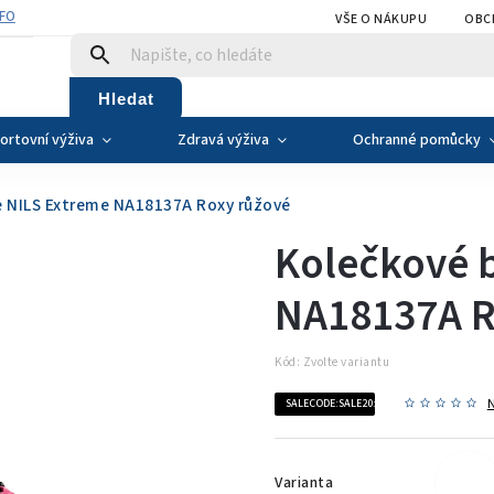
NFO
VŠE O NÁKUPU
OBC
Hledat
ortovní výživa
Zdravá výživa
Ochranné pomůcky
e NILS Extreme NA18137A Roxy růžové
Kolečkové b
NA18137A R
Kód:
Zvolte variantu
SALECODE:SALE20:20:%
Varianta