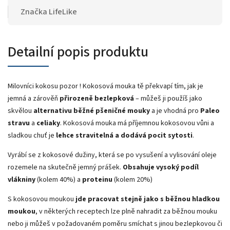
Značka
LifeLike
Detailní popis produktu
Milovníci kokosu pozor ! Kokosová mouka tě překvapí tím, jak je
jemná a zárověň
přirozeně bezlepková
– můžeš ji použíš jako
skvělou
alternativu běžné pšeničné mouky
a je vhodná pro
Paleo
stravu
a
celiaky
. Kokosová mouka má příjemnou kokosovou vůni a
sladkou chuť je
lehce stravitelná a dodává pocit
sytosti
.
Vyrábí se z kokosové dužiny, která se po vysušení a vylisování oleje
rozemele na skutečně jemný prášek.
Obsahuje vysoký podíl
vlákniny
(kolem 40%) a
proteinu
(kolem 20%)
S kokosovou moukou
jde pracovat stejně jako s běžnou hladkou
moukou
, v některých receptech lze plně nahradit za běžnou mouku
nebo ji můžeš v požadovaném poměru smíchat s jinou bezlepkovou či