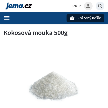
CZK
Prázdný košík
Hledat
Kokosová mouka 500g