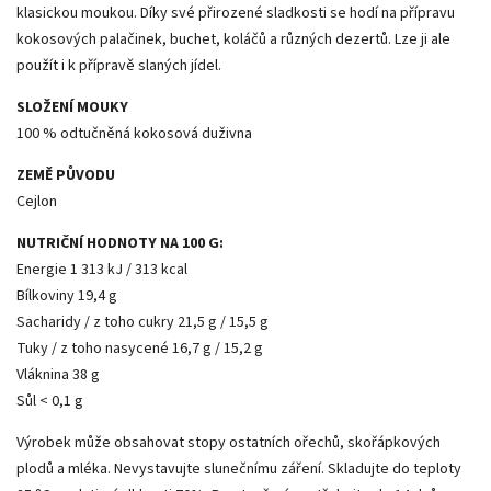
klasickou moukou. Díky své přirozené sladkosti se hodí na přípravu
kokosových palačinek, buchet, koláčů a různých dezertů. Lze ji ale
použít i k přípravě slaných jídel.
SLOŽENÍ MOUKY
100 % odtučněná kokosová duživna
ZEMĚ PŮVODU
Cejlon
NUTRIČNÍ HODNOTY NA 100 G:
Energie 1 313 kJ / 313 kcal
Bílkoviny 19,4 g
Sacharidy / z toho cukry 21,5 g / 15,5 g
Tuky / z toho nasycené 16,7 g / 15,2 g
Vláknina 38 g
Sůl < 0,1 g
Výrobek může obsahovat stopy ostatních ořechů, skořápkových
plodů a mléka. Nevystavujte slunečnímu záření. Skladujte do teploty