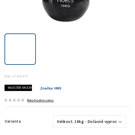
Kód:
17-64-075
SALECODE:SALE20:20:%
Značka:
HMS
Neohodnoceno
Varianta