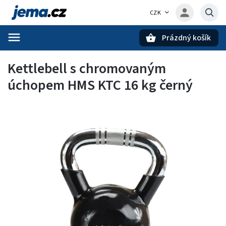
CZK
Prázdný košík
Hledat
Kettlebell s chromovaným
úchopem HMS KTC 16 kg černý