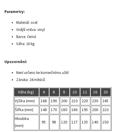
Parametry:
Materiál: ocel
Vnější vrstva: vinyl
Barva: černá
Váha: 16 kg
Upozornění:
Není určeno ke komerčnímu užití
Záruka: 24 měsíců
Váha (kg)
4
6
8
10
12
16
20
Výška (mm)
168
190
200
210
220
230
245
Šířka (mm)
148
170
180
186
195
200
210
Hloubka
95
98
120
127
135
140
150
(mm)