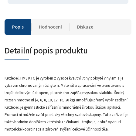
Popis
Hodnocení
Diskuze
Detailní popis produktu
Kettlebell HMS KTC je vyroben z vysoce kvalitní litiny pokryté vinylem a je
vybaven chromovaným úchytem. Materiál a zpracování ve tvaru zvonu s
trojúhelníkovým úchopem, ploché dno zajišťuje vysokou stabilitu. Široký
rozsah hmotnosti (4, 6, 8, 10, 12, 16, 20 kg) umožňuje přesný výběr zatížení.
Kettlebell je gymnastické zařízení s mimořádně širokou škálou aplikací.
Pomocí ní můžete cvičit prakticky všechny svalové skupiny. Toto zařízení je
také vhodným doplňkem k tréninku s činkami - trojboje, dobré vyvinutí
motorické koordinace a zároveň zvýšení celkové účinnosti těla.