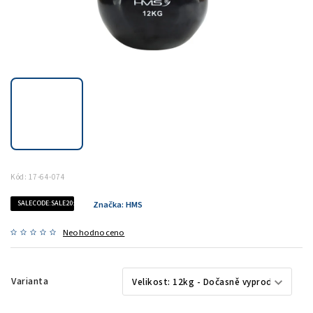
Kód:
17-64-074
SALECODE:SALE20:20:%
Značka:
HMS
Neohodnoceno
Varianta