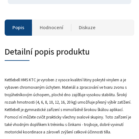
Popis
Hodnocení
Diskuze
Detailní popis produktu
Kettlebell HMS KTC je vyroben z vysoce kvalitní litiny pokryté vinylem a je
vybaven chromovaným úchytem. Materiál a zpracování ve tvaru zvonu s
trojúhelníkovým úchopem, ploché dno zajišťuje vysokou stabilitu. Široký
rozsah hmotnosti (4, 6, 8, 10, 12, 16, 20 kg) umožňuje přesný výběr zatížení.
Kettlebell je gymnastické zařízení s mimořádně širokou škálou aplikací.
Pomocí ní můžete cvičit prakticky všechny svalové skupiny. Toto zařízení je
také vhodným doplňkem k tréninku s činkami - trojboje, dobré vyvinutí
motorické koordinace a zároveň zvýšení celkové účinnosti těla.