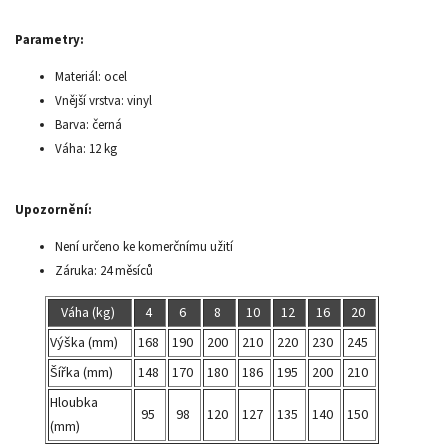
Parametry:
Materiál: ocel
Vnější vrstva: vinyl
Barva: černá
Váha: 12 kg
Upozornění:
Není určeno ke komerčnímu užití
Záruka: 24 měsíců
Váha (kg)
4
6
8
10
12
16
20
Výška (mm)
168
190
200
210
220
230
245
Šířka (mm)
148
170
180
186
195
200
210
Hloubka
95
98
120
127
135
140
150
(mm)