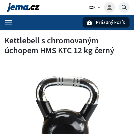
CZK
Prázdný košík
Hledat
Kettlebell s chromovaným
úchopem HMS KTC 12 kg černý