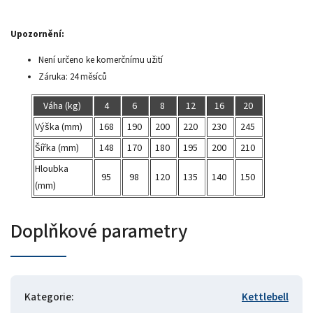
Upozornění:
Není určeno ke komerčnímu užití
Záruka: 24 měsíců
Váha (kg)
4
6
8
12
16
20
Výška (mm)
168
190
200
220
230
245
Šířka (mm)
148
170
180
195
200
210
Hloubka
95
98
120
135
140
150
(mm)
Doplňkové parametry
Kategorie
:
Kettlebell