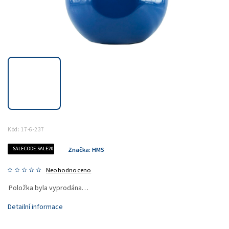
Kód:
17-6-237
SALECODE:SALE20:20:%
Značka:
HMS
Neohodnoceno
Položka byla vyprodána…
Detailní informace