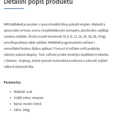
Detailní popis produktu
HMS Kettlebell je vyroben z vysoce kvalitní litiny pokryté vinylem. Materiál a
zpracování ve tvaru zvonu s trojúhelníkovým úchopem, ploché dno zajišťuje
vysokou stabilitu. Široký rozsah hmotnosti (4, 6, 8, 12, 16, 20, 24, 28, 32 kg)
umožňuje přesný výběr zatížení. Kettlebell je gymnastické zařízení s
mimořádně širokou škálou aplikací. Pomocí ní můžete cvičit prakticky
všechny svalové skupiny. Toto zařízení je také vhodným doplňkem k tréninku
s činkami - trojboje, dobré vyvinutí motorické koordinace a zároveň zvýšení
celkové účinnosti těla.
Parametry:
Materiál: ocel
Vnější vrstva: neopren
Barva: modro-černá
Váha: 24 kg