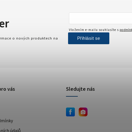
er
Vložením e-mailu souhlasíte s
podmínk
Přihlásit se
formace o nových produktech na
pro vás
Sledujte nás
dmínky
ních údajů