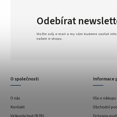
Odebírat newslett
Vložte svůj e-mail a my vám budeme zasílat in
našem e-shopu.
O společnosti
Informace 
O nás
Vše o nákupu
Kontakt
Obchodní po
Velkoobchod (B2B)
Ochrana osob