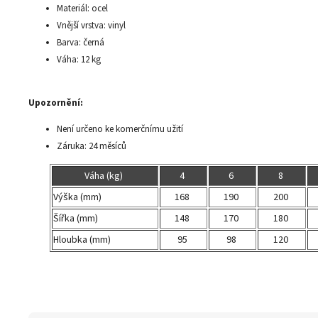
Materiál: ocel
Vnější vrstva: vinyl
Barva: černá
Váha: 12 kg
Upozornění:
Není určeno ke komerčnímu užití
Záruka: 24 měsíců
Váha (kg)
4
6
8
Výška (mm)
168
190
200
Šířka (mm)
148
170
180
Hloubka (mm)
95
98
120