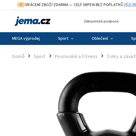
VRÁCENÍ ZBOŽÍ ZDARMA
— CELÝ SRPEN BEZ POPLATKŮ
VÍCE I
🎁
·
Zákaznická podpora:
MEGA výprodej
Sport
Oblečení
Sp
Domů
Sport
Posilování a Fitness
Činky a závaž
/
/
/