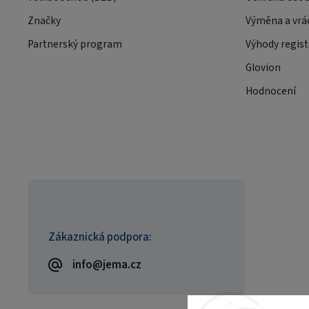
Značky
Výměna a vrá
Partnerský program
Výhody regist
Glovion
Hodnocení
Zákaznická podpora:
info@jema.cz