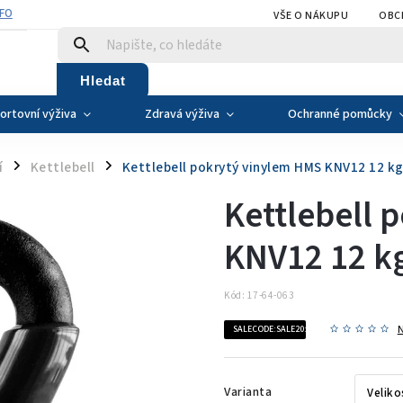
NFO
VŠE O NÁKUPU
OBC
Hledat
ortovní výživa
Zdravá výživa
Ochranné pomůcky
í
Kettlebell
Kettlebell pokrytý vinylem HMS KNV12 12 kg
/
/
Kettlebell 
KNV12 12 kg
Kód:
17-64-063
SALECODE:SALE20:20:%
Varianta