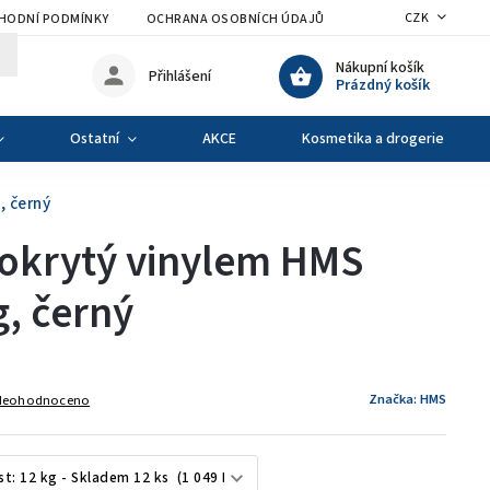
CZK
HODNÍ PODMÍNKY
OCHRANA OSOBNÍCH ÚDAJŮ
VÝMĚNA A VRÁCENÍ Z
Nákupní košík
Přihlášení
Prázdný košík
Ostatní
AKCE
Kosmetika a drogerie
, černý
pokrytý vinylem HMS
, černý
Značka:
HMS
Neohodnoceno