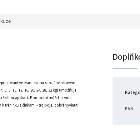
skuze
Doplňk
 a zpracování ve tvaru zvonu s trojúhelníkovým
 6, 8, 10, 12, 16, 20, 24, 28, 32 kg) umožňuje
Katego
ou škálou aplikací. Pomocí ní můžete cvičit
k tréninku s činkami - trojboje, dobré vyvinutí
EAN
: