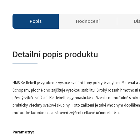
Popis
Hodnocení
Di
Detailní popis produktu
HMS Kettlebell je vyroben z vysoce kvalitní litiny pokryté vinylem. Materiál
úchopem, ploché dno zajišťuje vysokou stabilitu. Široký rozsah hmotnosti (4,
přesný výběr zatížení. Kettlebell je gymnastické zařízení s mimořádně širok
prakticky všechny svalové skupiny. Toto zařízení je také vhodným doplňkem 
motorické koordinace a zároveň zvýšení celkové účinnosti těla.
Parametry: