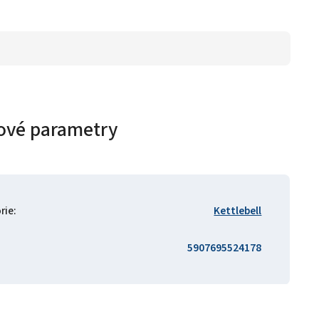
ové parametry
rie
:
Kettlebell
5907695524178