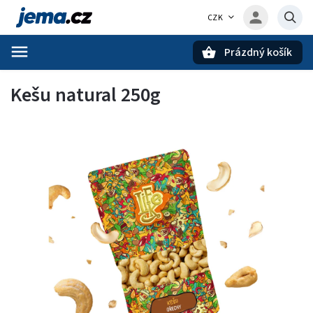
CZK
Prázdný košík
Hledat
Kešu natural 250g