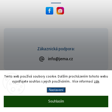
Zákaznická podpora:
info@jema.cz
Tento web používá soubory cookie. Dalším procházením tohoto webu
vyjadřujete souhlas s jejich používáním.. Více informací
zde
.
Copyright 2026
JEMA.cz
. Všechna práva vyhrazena.
Vytvořil
Shoptet
| Design
Shoptak.cz
Nastavení
Vrácení zboží zdarma
— celý srpen bez
Více
Souhlasím
🎁
·
poplatků
info