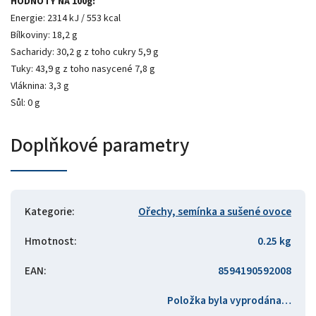
HODNOTY NA 100g:
Energie: 2314 kJ / 553 kcal
Bílkoviny: 18,2 g
Sacharidy: 30,2 g z toho cukry 5,9 g
Tuky: 43,9 g z toho nasycené 7,8 g
Vláknina: 3,3 g
Sůl: 0 g
Doplňkové parametry
Kategorie
:
Ořechy, semínka a sušené ovoce
Hmotnost
:
0.25 kg
EAN
:
8594190592008
Položka byla vyprodána…