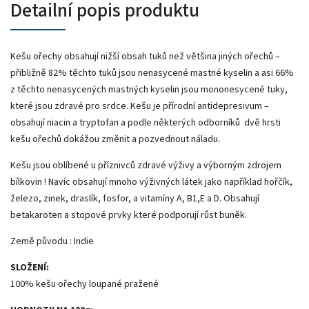
Detailní popis produktu
Kešu ořechy obsahují nižší obsah tuků než většina jiných ořechů –
přibližně 82% těchto tuků jsou nenasycené mastné kyselin a asi 66%
z těchto nenasycených mastných kyselin jsou mononesycené tuky,
které jsou zdravé pro srdce. Kešu je přírodní antidepresivum –
obsahují niacin a tryptofan a podle některých odborníků dvě hrsti
kešu ořechů dokážou změnit a pozvednout náladu.
Kešu jsou oblíbené u příznivců zdravé výživy a výborným zdrojem
bílkovin ! Navíc obsahují mnoho výživných látek jako například hořčík,
železo, zinek, draslík, fosfor, a vitamíny A, B1,E a D. Obsahují
betakaroten a stopové prvky které podporují růst buněk.
Země původu : Indie
SLOŽENÍ:
100% kešu ořechy loupané pražené