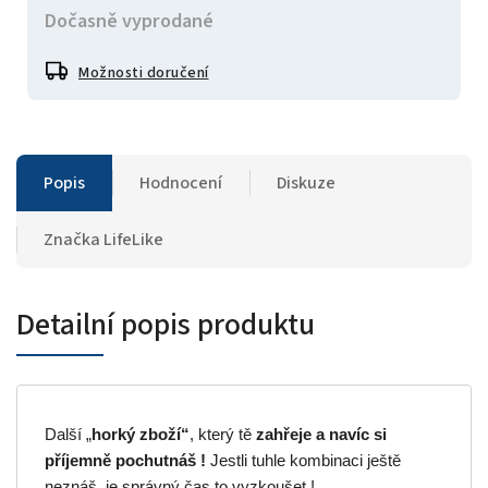
Dočasně vyprodané
Možnosti doručení
Popis
Hodnocení
Diskuze
Značka
LifeLike
Detailní popis produktu
Další „
horký zboží“
, který tě
zahřeje a navíc si
příjemně pochutnáš !
Jestli tuhle kombinaci ještě
neznáš, je správný čas to vyzkoušet !