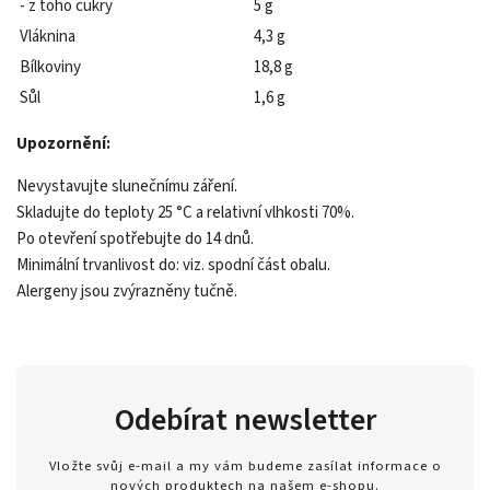
- z toho cukry
5 g
Vláknina
4,3 g
Bílkoviny
18,8 g
Sůl
1,6 g
Upozornění:
Nevystavujte slunečnímu záření.
Skladujte do teploty 25
°
C a relativní vlhkosti 70%.
Po otevření spotřebujte do 14 dnů.
Minimální trvanlivost do: viz. spodní část obalu.
Alergeny jsou zvýrazněny tučně.
Odebírat newsletter
Vložte svůj e-mail a my vám budeme zasílat informace o
nových produktech na našem e-shopu.