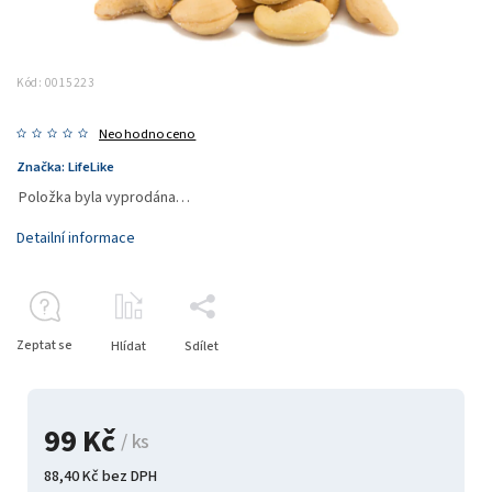
Kód:
0015223
Neohodnoceno
Značka:
LifeLike
Položka byla vyprodána…
Detailní informace
Zeptat se
Hlídat
Sdílet
99 Kč
/ ks
88,40 Kč bez DPH