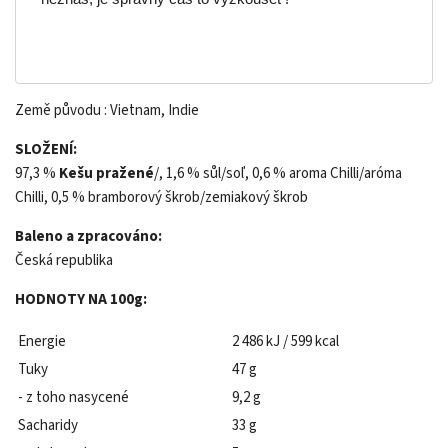
Země původu : Vietnam, Indie
SLOŽENÍ:
97,3 %
Kešu pražené
/, 1,6 % sůl/soľ, 0,6 % aroma Chilli/aróma
Chilli, 0,5 % bramborový škrob/zemiakový škrob
Baleno a zpracováno:
Česká republika
HODNOTY NA 100g:
Energie
2 486 kJ / 599 kcal
Tuky
47 g
- z toho nasycené
9,2 g
Sacharidy
33 g