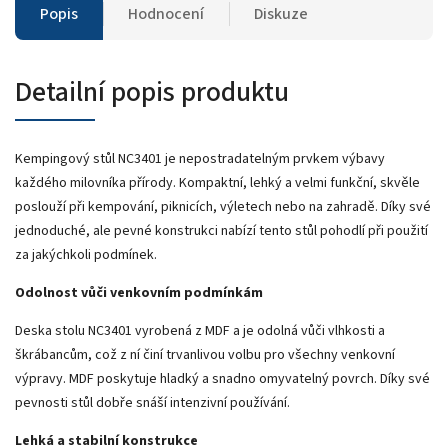
Popis
Hodnocení
Diskuze
Detailní popis produktu
Kempingový stůl NC3401 je nepostradatelným prvkem výbavy
každého milovníka přírody. Kompaktní, lehký a velmi funkční, skvěle
poslouží při kempování, piknicích, výletech nebo na zahradě. Díky své
jednoduché, ale pevné konstrukci nabízí tento stůl pohodlí při použití
za jakýchkoli podmínek.
Odolnost vůči venkovním podmínkám
Deska stolu NC3401 vyrobená z MDF a je odolná vůči vlhkosti a
škrábancům, což z ní činí trvanlivou volbu pro všechny venkovní
výpravy. MDF poskytuje hladký a snadno omyvatelný povrch. Díky své
pevnosti stůl dobře snáší intenzivní používání.
Lehká a stabilní konstrukce