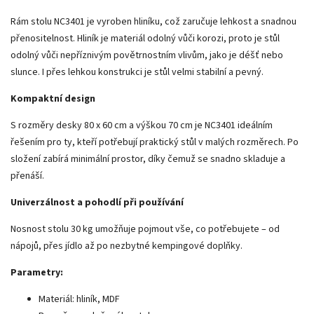
Rám stolu NC3401 je vyroben hliníku, což zaručuje lehkost a snadnou
přenositelnost. Hliník je materiál odolný vůči korozi, proto je stůl
odolný vůči nepříznivým povětrnostním vlivům, jako je déšť nebo
slunce. I přes lehkou konstrukci je stůl velmi stabilní a pevný.
Kompaktní design
S rozměry desky 80 x 60 cm a výškou 70 cm je NC3401 ideálním
řešením pro ty, kteří potřebují praktický stůl v malých rozměrech. Po
složení zabírá minimální prostor, díky čemuž se snadno skladuje a
přenáší.
Univerzálnost a pohodlí při používání
Nosnost stolu 30 kg umožňuje pojmout vše, co potřebujete – od
nápojů, přes jídlo až po nezbytné kempingové doplňky.
Parametry:
Materiál: hliník, MDF