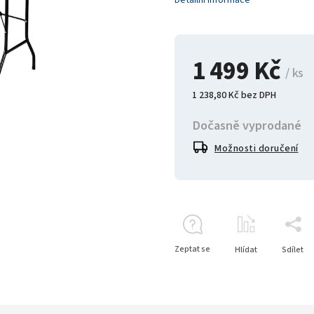
Detailní informace
1 499 Kč
/ ks
1 238,80 Kč bez DPH
Dočasně vyprodané
Možnosti doručení
Zeptat se
Hlídat
Sdílet