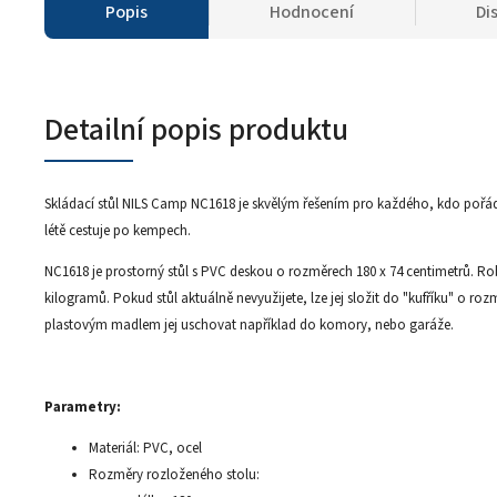
Popis
Hodnocení
Di
Detailní popis produktu
Skládací stůl NILS Camp NC1618 je skvělým řešením pro každého, kdo pořádá
létě cestuje po kempech.
NC1618 je prostorný stůl s PVC deskou o rozměrech 180 x 74 centimetrů. Rob
kilogramů. Pokud stůl aktuálně nevyužijete, lze jej složit do "kufříku" o ro
plastovým madlem jej uschovat například do komory, nebo garáže.
Parametry:
Materiál: PVC, ocel
Rozměry rozloženého stolu: