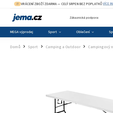
VRÁCENÍ ZBOŽÍ ZDARMA
— CELÝ SRPEN BEZ POPLATKŮ
VÍCE I
🎁
·
Zákaznická podpora:
MEGA výprodej
Sport
Oblečení
Sp
Domů
Sport
Camping a Outdoor
Campingový n
/
/
/