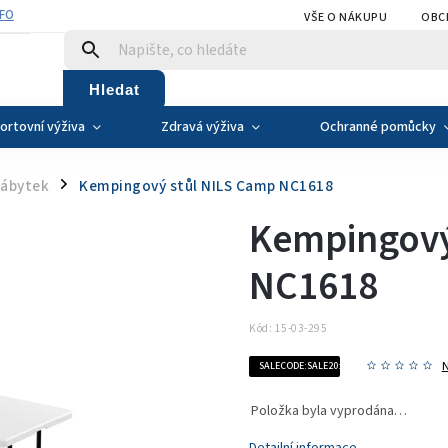
NFO
VŠE O NÁKUPU
OBC
Hledat
ortovní výživa
Zdravá výživa
Ochranné pomůcky
ábytek
Kempingový stůl NILS Camp NC1618
/
Kempingový
NC1618
Kód:
15-03-295
SALECODE:SALE20:20:%
Položka byla vyprodána…