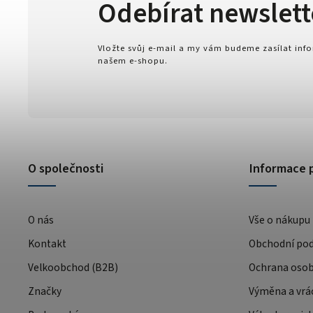
Odebírat newslett
Vložte svůj e-mail a my vám budeme zasílat in
našem e-shopu.
O společnosti
Informace 
O nás
Vše o nákupu
Kontakt
Obchodní po
Velkoobchod (B2B)
Ochrana osob
Značky
Výměna a vrá