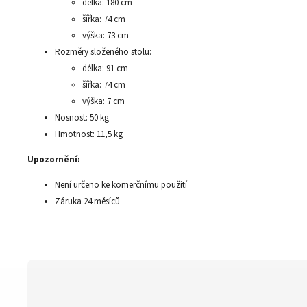
délka: 180 cm
šířka: 74 cm
výška: 73 cm
Rozměry složeného stolu:
délka: 91 cm
šířka: 74 cm
výška: 7 cm
Nosnost: 50 kg
Hmotnost: 11,5 kg
Upozornění:
Není určeno ke komerčnímu použití
Záruka 24 měsíců