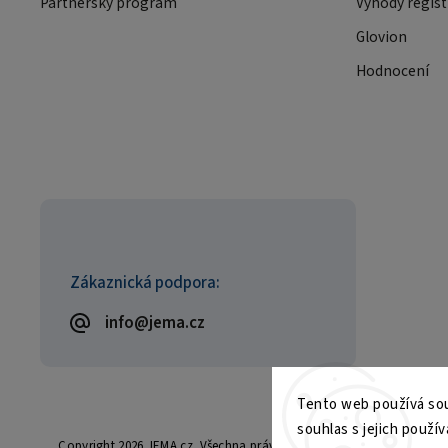
Partnerský program
Výhody regist
Glovion
Hodnocení
Zákaznická podpora:
info@jema.cz
Tento web používá sou
souhlas s jejich použív
Copyright 2026
JEMA.cz
. Všechna práva vyhrazena.