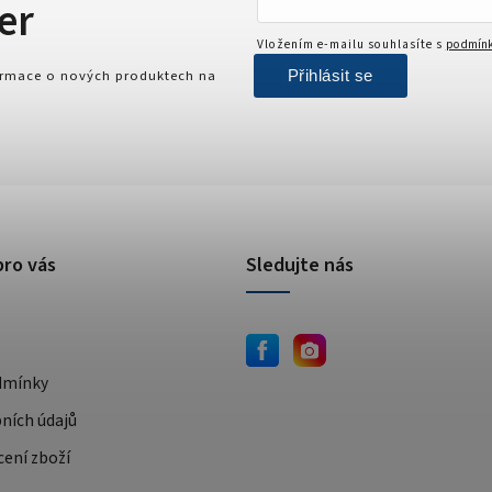
er
Vložením e-mailu souhlasíte s
podmínk
Přihlásit se
formace o nových produktech na
pro vás
Sledujte nás
dmínky
ních údajů
cení zboží