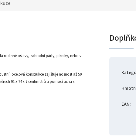
skuze
Doplňk
 rodinné oslavy, zahradní párty, pikniky, nebo v
Katego
ustní, ocelová konstrukce zajišťuje nosnost až 50
změrech 91 x 74 x 7 centimetrů a pomocí ucha s
Hmotn
EAN
: