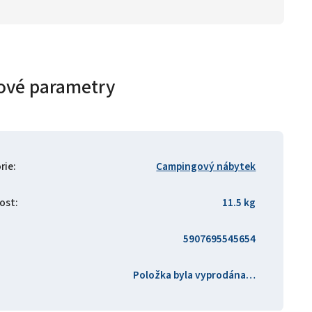
ové parametry
rie
:
Campingový nábytek
ost
:
11.5 kg
5907695545654
Položka byla vyprodána…