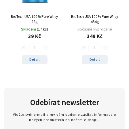
Zero
1
modrý hrozen
5
BioTech USA 100% Pure Whey
BioTech USA 100% Pure Whey
ledový čaj broskev
4
28g
454g
tiramisu
4
Skladem
(17 ks)
Dočasně vyprodané
cola
2
39 Kč
349 Kč
černý rybíz
4
mango
5
modrá malina
5
Detail
Detail
pomeranč
22
malina
6
banán
22
čokoláda+kakao
4
jahoda
25
Odebírat newsletter
vanilka
27
čokoláda/kokos
13
Vložte svůj e-mail a my vám budeme zasílat informace o
nových produktech na našem e-shopu.
čokoláda/kakao
2