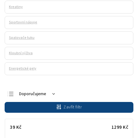
Kreatiny
Sportovní nápoje
Spalovače tuku
Kloubní výživa
Energetické gely
Doporučujeme
Nejlevnější
Zavřít filtr
Nejdražší
Nejprodávanější
39
Kč
1299
Kč
Abecedně