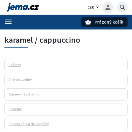
CZK
Prázdný košík
Hledat
karamel / cappuccino
Tyčinky
Aminokyseliny
Gainery - Sacharidy
Proteiny
Anabolizéry a NO doplňky