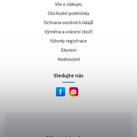
banánovo-karamelový koláč
1
Vše o nákupu
čokoládovo-oříškový koláč
1
Obchodní podmínky
mandlovo-pistáciový koláč
1
Ochrana osobních údajů
bez příchutě
5
Výměna a vrácení zboží
borůvka
6
Výhody registrace
meruňka
4
Glovion
zelené jablko
2
Hodnocení
broskvový ledový čaj
3
tropické ovoce
7
Sledujte nás
limetka
3
citrónový ledový čaj
5
vodní meloun
7
pomeranč/mango
3
čokoláda/oříšek
3
jahoda/bílá čokoláda
1
kiwi/banán
3