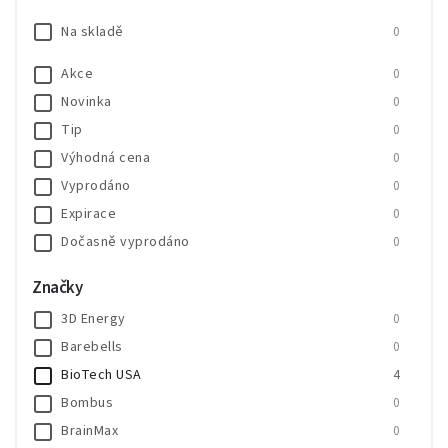
Na skladě
0
Akce
0
Novinka
0
Tip
0
Výhodná cena
0
Vyprodáno
0
Expirace
0
Dočasně vyprodáno
0
SALECODE:SALE20:20:%
0
Značky
SALECODE:SALE30:30:%
0
3D Energy
0
Barebells
0
BioTech USA
4
Bombus
0
BrainMax
0