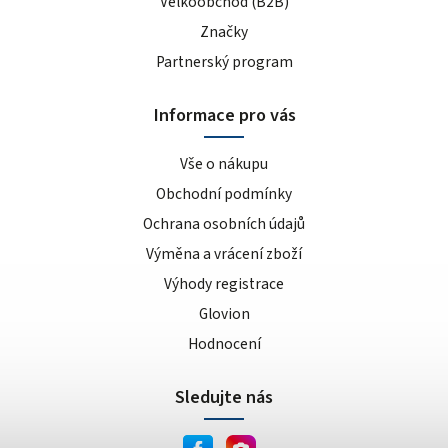
Velkoobchod (B2B)
banán/jablko
1
Značky
čokoláda, višeň, třešeň
1
oříšek/nugát
1
Partnerský program
cheesecake
1
Informace pro vás
kokosová makarónka
1
karamel
1
Vše o nákupu
broskev
1
Obchodní podmínky
bez příchuti
2
Ochrana osobních údajů
čokoláda + kakao
1
Výměna a vrácení zboží
paprika
1
Výhody registrace
juicy steak
1
paleo
1
Glovion
Mandlový krém křupavý
1
Hodnocení
jemný
1
Sledujte nás
křupavý
1
mango/maracuja
1