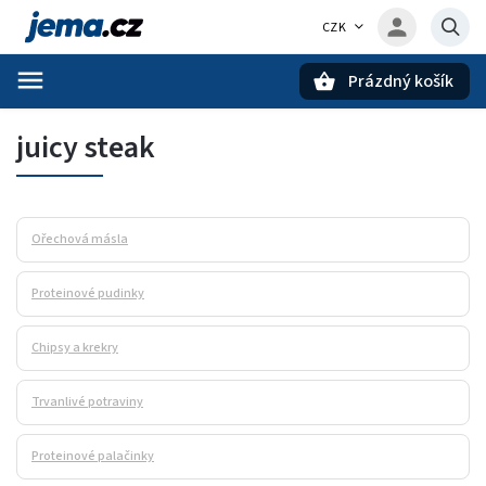
CZK
Prázdný košík
Hledat
juicy steak
Ořechová másla
Proteinové pudinky
Chipsy a krekry
Trvanlivé potraviny
Proteinové palačinky