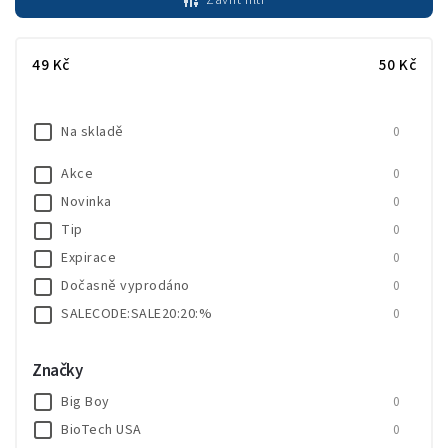
Zavřít filtr
Nejdražší
Nejprodávanější
49
Kč
50
Kč
Abecedně
Na skladě
0
Akce
0
Novinka
0
Tip
0
Expirace
0
Dočasně vyprodáno
0
SALECODE:SALE20:20:%
0
Značky
Big Boy
0
BioTech USA
0