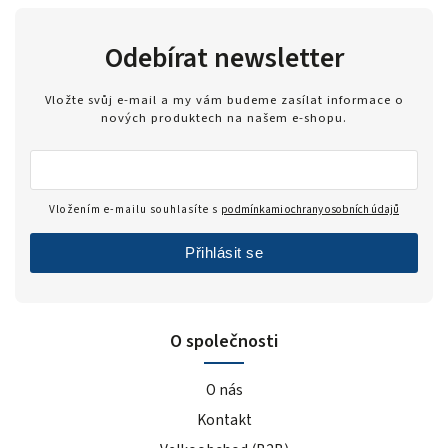
mango
1
malina
3
Odebírat newsletter
banán
3
jahoda
2
Vložte svůj e-mail a my vám budeme zasílat informace o
vanilka
4
nových produktech na našem e-shopu.
čokoláda/kakao
1
cookies/cream
2
čokoláda/lískový oříšek
5
Vložením e-mailu souhlasíte s
podmínkami ochrany osobních údajů
cookie dough
3
Přihlásit se
bez příchutě
2
caramel
1
višeň
2
O společnosti
zakysaná smetana & jarní cibulka
1
sladké thajské chilli
1
O nás
sýr
1
Kontakt
barbecue
1