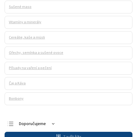
Sušené maso
Vitamíny a minerály
Cereálie, kaše a müsli
Ořechy, semínka a sušené ovoce
Přísady na vaření a pečení
Čaj a Káva
Bonbony
Doporučujeme
Nejlevnější